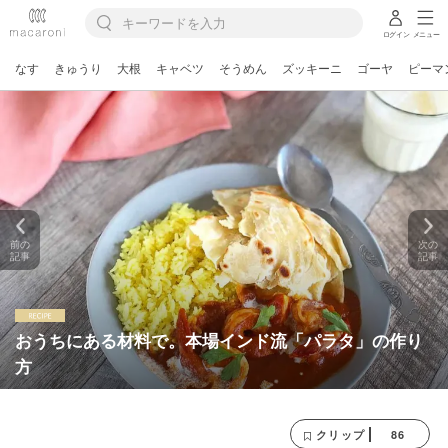
ログイン
メニュー
なす
きゅうり
大根
キャベツ
そうめん
ズッキーニ
ゴーヤ
ピーマ
前の
次の
記事
記事
おうちにある材料で。本場インド流「パラタ」の作り
方
86
クリップ