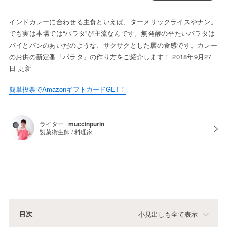
インドカレーに合わせる主食といえば、ターメリックライスやナン。
でも実は本場では“パラタ”が主流なんです。無発酵の平たいパラタは
パイとパンのあいだのような、サクサクとした層の食感です。カレー
のお供の新定番「パラタ」の作り方をご紹介します！ 2018年9月27
日 更新
簡単投票でAmazonギフトカードGET！
ライター :
muccinpurin
製菓衛生師 / 料理家
目次
小見出しも全て表示