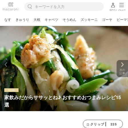
ログイン
メニュー
なす
きゅうり
大根
キャベツ
そうめん
ズッキーニ
ゴーヤ
ピーマ
前の
次の
記事
記事
家飲みだからササッとね♪ おすすめおつまみレシピ15
選
225
クリップ