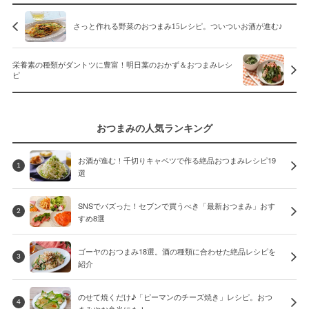
さっと作れる野菜のおつまみ15レシピ。ついついお酒が進む♪
栄養素の種類がダントツに豊富！明日葉のおかず＆おつまみレシ
ピ
おつまみの人気ランキング
お酒が進む！千切りキャベツで作る絶品おつまみレシピ19
1
選
SNSでバズった！セブンで買うべき「最新おつまみ」おす
2
すめ8選
ゴーヤのおつまみ18選。酒の種類に合わせた絶品レシピを
3
紹介
のせて焼くだけ♪「ピーマンのチーズ焼き」レシピ。おつ
4
まみやお弁当にも！