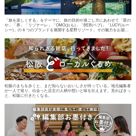
「旅を楽しくする」をテーマに、旅の目的や過ごし方にあわせて「星の
や」「界」「リゾナーレ」「OMO(おも)」「BEB(ベブ)」「LUCY(ルー
シー)」の 6 つのブランドを展開する星野リゾート。その魅力をお届け
する旅の連載。次の旅先探しのヒントにいかがですか？
松阪のまちを歩くと、まだ知らないおいしさが待っている。地元編集者
が一人で巡り、出会った店主の人柄や想いと味を伝えます。見ればきっ
と、松阪に行きたくなる。