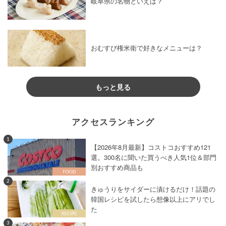
岐阜県の名物といえば？
おむすび権米衛で好きなメニューは？
もっと見る
アクセスランキング
1
【2026年8月最新】コストコおすすめ121
選。300名に聞いた買うべき人気1位＆部門
別おすすめ商品も
2
きゅうりをサイダーに漬けるだけ！話題の
韓国レシピを試したら想像以上にアリでし
た
3