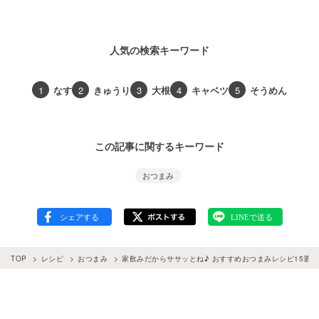
人気の検索キーワード
1
なす
2
きゅうり
3
大根
4
キャベツ
5
そうめん
この記事に関するキーワード
おつまみ
TOP
レシピ
おつまみ
家飲みだからササッとね♪ おすすめおつまみレシピ15選