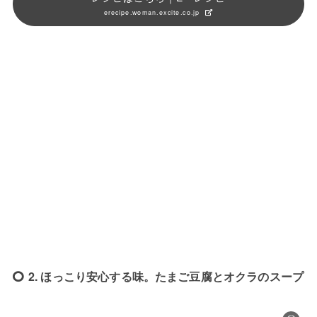
erecipe.woman.excite.co.jp
2. ほっこり安心する味。たまご豆腐とオクラのスープ