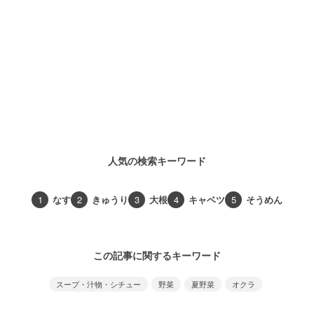
人気の検索キーワード
1
なす
2
きゅうり
3
大根
4
キャベツ
5
そうめん
この記事に関するキーワード
スープ・汁物・シチュー
野菜
夏野菜
オクラ