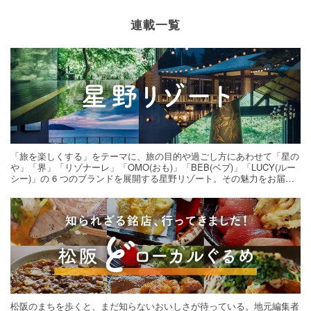
連載一覧
「旅を楽しくする」をテーマに、旅の目的や過ごし方にあわせて「星の
や」「界」「リゾナーレ」「OMO(おも)」「BEB(ベブ)」「LUCY(ルー
シー)」の 6 つのブランドを展開する星野リゾート。その魅力をお届け
する旅の連載。次の旅先探しのヒントにいかがですか？
松阪のまちを歩くと、まだ知らないおいしさが待っている。地元編集者