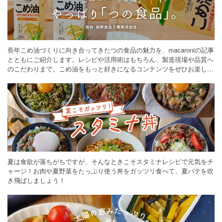
長年こめ油づくりに向き合ってきたつの食品の魅力を、macaroniの記事
とともにご紹介します。レシピや活用術はもちろん、製造現場や品質へ
のこだわりまで。こめ油をもっと好きになるコンテンツをぜひお楽しみ
ください。
夏は食欲が落ちがちですが、そんなときこそスタミナレシピで元気をチ
ャージ！お肉や夏野菜をたっぷり使う丼をガッツリ食べて、夏バテを吹
き飛ばしましょう！