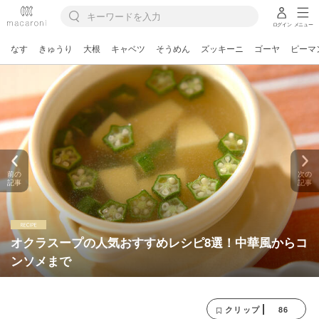
ログイン
メニュー
なす
きゅうり
大根
キャベツ
そうめん
ズッキーニ
ゴーヤ
ピーマ
前の
次の
記事
記事
オクラスープの人気おすすめレシピ8選！中華風からコ
ンソメまで
86
クリップ