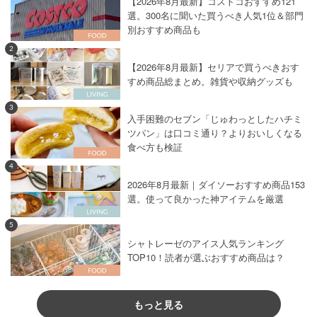
【2026年8月最新】コストコおすすめ121
選。300名に聞いた買うべき人気1位＆部門
別おすすめ商品も
2
【2026年8月最新】セリアで買うべきおす
すめ商品総まとめ。雑貨や収納グッズも
3
入手困難のセブン「じゅわっとしたハチミ
ツパン」は口コミ通り？よりおいしくなる
食べ方も検証
4
2026年8月最新｜ダイソーおすすめ商品153
選。使って良かった神アイテムを厳選
5
シャトレーゼのアイス人気ランキング
TOP10！読者が選ぶおすすめ商品は？
もっと見る