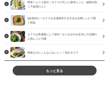
野菜ソムリエ直伝！オクラの天ぷら基本レシピ。破裂を防
2
ぐ下処理のコツ
6倍長持ち！オクラを冷凍保存する方法＆活用レシピで賢
3
く時短
オクラは常備菜にして保存！おつまみやお弁当に大活躍の
4
人気レシピ15選
簡単なのにこんなにおいしい！焼きオクラ
5
もっと見る