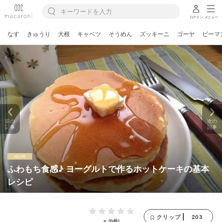
ログイン
メニュー
なす
きゅうり
大根
キャベツ
そうめん
ズッキーニ
ゴーヤ
ピーマ
前の
次の
記事
記事
ふわもち食感♪ ヨーグルトで作るホットケーキの基本
レシピ
203
クリップ
-
(0件)