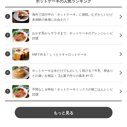
ホットケーキの人気ランキング
海外で流行中の「ホットケーキ」に挑戦。むずかしいけど
1
未体験の食感に出会えた！
おかず系からサラダまで。ホットケーキのアレンジレシピ
2
20選
HMで作る！しっとりキャロットケーキ
3
ホットケーキは水だけでもおいしく焼ける？牛乳・卵あり
4
との違いを検証！【お菓子作りの基本 #11】
手間なし＆時短！ホットケーキミックスの朝ごはんレシピ
5
23選
もっと見る