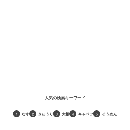
人気の検索キーワード
1
なす
2
きゅうり
3
大根
4
キャベツ
5
そうめん