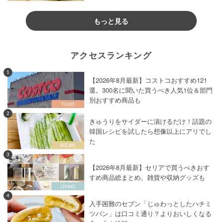
もっと見る
アクセスランキング
1
【2026年8月最新】コストコおすすめ121
選。300名に聞いた買うべき人気1位＆部門
別おすすめ商品も
2
きゅうりをサイダーに漬けるだけ！話題の
韓国レシピを試したら想像以上にアリでし
た
3
【2026年8月最新】セリアで買うべきおす
すめ商品総まとめ。雑貨や収納グッズも
4
入手困難のセブン「じゅわっとしたハチミ
ツパン」は口コミ通り？よりおいしくなる