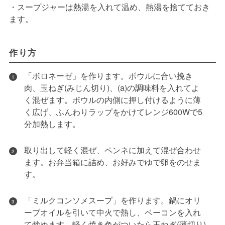
・スープジャーは熱湯を入れて温め、熱湯を捨てておき
ます。
作り方
「ボロネーゼ」を作ります。ボウルに合い挽き
1
肉、玉ねぎ(みじん切り)、(a)の調味料を入れてよ
く混ぜます。ボウルの内側に押し付けるように薄
く広げ、ふんわりラップをかけてレンジ600Wで5
分加熱します。
取り出して軽く混ぜ、ペンネに加えて混ぜ合わせ
2
ます。お弁当箱に詰め、お好みでゆで卵をのせま
す。
「ミルクコンソメスープ」を作ります。鍋にオリ
3
ーブオイルを引いて中火で熱し、ベーコンを入れ
て炒めます。軽く焼き色がついたら玉ねぎ(薄切り)