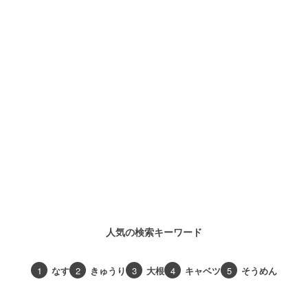
人気の検索キーワード
1
なす
2
きゅうり
3
大根
4
キャベツ
5
そうめん