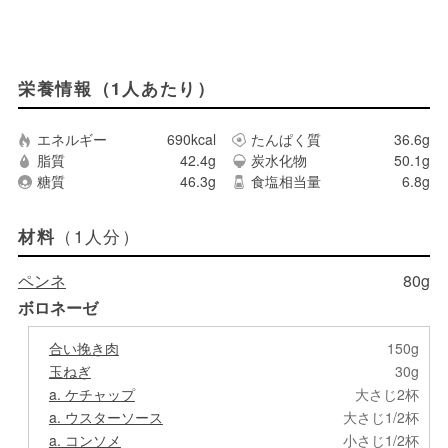
栄養情報（1人あたり）
エネルギー
690kcal
たんぱく質
36.6g
脂質
42.4g
炭水化物
50.1g
糖質
46.3g
食塩相当量
6.8g
（1人分）
材料
ペンネ
80g
ボロネーゼ
合い挽き肉
150g
玉ねぎ
30g
a. ケチャップ
大さじ2杯
a. ウスターソース
大さじ1/2杯
a. コンソメ
小さじ1/2杯