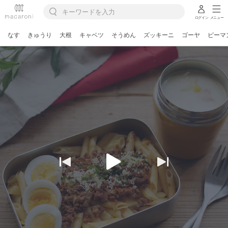
ログイン
メニュー
なす
きゅうり
大根
キャベツ
そうめん
ズッキーニ
ゴーヤ
ピーマ