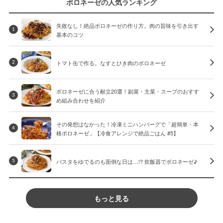
ボロネーゼの人気ランキング
失敗なし！絶品ボロネーゼの作り方。肉の旨味を引き出す
1
基本のコツ
トマト缶で作る。なすとひき肉のボロネーゼ
2
ボロネーゼに合う献立20選！副菜・主菜・スープのおすす
3
め組み合わせを紹介
その発想はなかった！冷凍ミニハンバーグで「超簡単・本
4
格ボロネーゼ」【冷食アレンジで絶品ごはん #5】
パスタをゆでるのも面倒な日は…!? 炊飯器でボロネーゼ♪
5
もっと見る