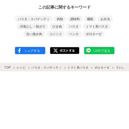
この記事に関するキーワード
パスタ・スパゲッティ
肉類
調味料
麺類
お弁当
洋風だし・鶏ガラ
ひき肉
パスタ
トマト系パスタ
合い挽き肉
コンソメ
ペンネ
ボロネーゼ
TOP
レシピ
パスタ・スパゲッティ
トマト系パスタ
ボロネーゼ
【かんた