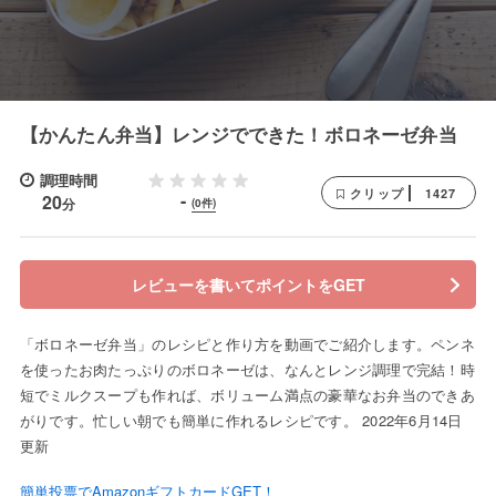
【かんたん弁当】レンジでできた！ボロネーゼ弁当
調理時間
1427
クリップ
-
20
分
(0件)
レビューを書いてポイントをGET
「ボロネーゼ弁当」のレシピと作り方を動画でご紹介します。ペンネ
を使ったお肉たっぷりのボロネーゼは、なんとレンジ調理で完結！時
短でミルクスープも作れば、ボリューム満点の豪華なお弁当のできあ
がりです。忙しい朝でも簡単に作れるレシピです。 2022年6月14日
更新
簡単投票でAmazonギフトカードGET！