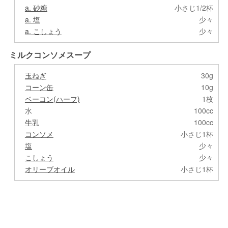
a. 砂糖
小さじ1/2杯
a. 塩
少々
a. こしょう
少々
ミルクコンソメスープ
玉ねぎ
30g
コーン缶
10g
ベーコン(ハーフ)
1枚
水
100cc
牛乳
100cc
コンソメ
小さじ1杯
塩
少々
こしょう
少々
オリーブオイル
小さじ1杯