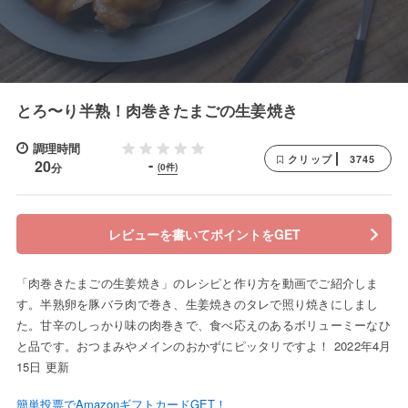
とろ〜り半熟！肉巻きたまごの生姜焼き
調理時間
3745
クリップ
-
20
分
(0件)
レビューを書いてポイントをGET
「肉巻きたまごの生姜焼き」のレシピと作り方を動画でご紹介しま
す。半熟卵を豚バラ肉で巻き、生姜焼きのタレで照り焼きにしまし
た。甘辛のしっかり味の肉巻きで、食べ応えのあるボリューミーなひ
と品です。おつまみやメインのおかずにピッタリですよ！ 2022年4月
15日 更新
簡単投票でAmazonギフトカードGET！