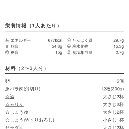
栄養情報（1人あたり）
エネルギー
677kcal
たんぱく質
29.7g
脂質
54.8g
炭水化物
15.3g
糖質
15g
食塩相当量
2.7g
（2〜3人分）
材料
卵
6個
豚バラ肉(薄切り)
12枚(300g)
☆酒
大さじ2杯
☆みりん
大さじ2杯
☆しょうゆ
大さじ2杯
☆しょうが(すりおろし)
小さじ1杯
サラダ油
大さじ2杯