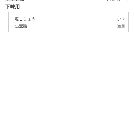
下味用
塩こしょう
少々
小麦粉
適量