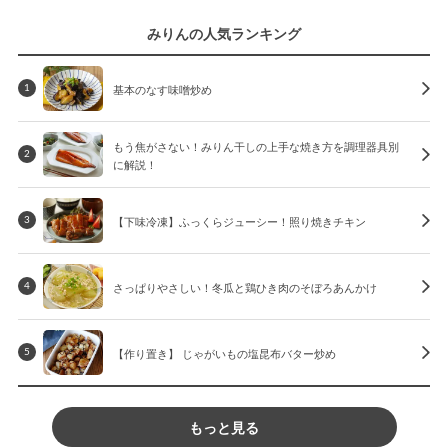
みりんの人気ランキング
基本のなす味噌炒め
1
もう焦がさない！みりん干しの上手な焼き方を調理器具別
2
に解説！
【下味冷凍】ふっくらジューシー！照り焼きチキン
3
さっぱりやさしい！冬瓜と鶏ひき肉のそぼろあんかけ
4
【作り置き】 じゃがいもの塩昆布バター炒め
5
もっと見る