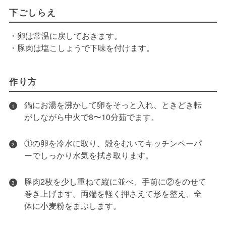
下ごしらえ
・卵は常温に戻しておきます。
・豚肉は塩こしょうで下味を付けます。
作り方
鍋にお湯を沸かして卵をそっと入れ、ときどき転
1
がしながら中火で8〜10分茹でます。
①の卵を冷水に取り、殻をむいてキッチンペーパ
2
ーでしっかり水気を拭き取ります。
豚肉2枚を少し重ねて縦に並べ、手前に②をのせて
3
巻き上げます。両端を軽く押さえて形を整え、全
体に小麦粉をまぶします。