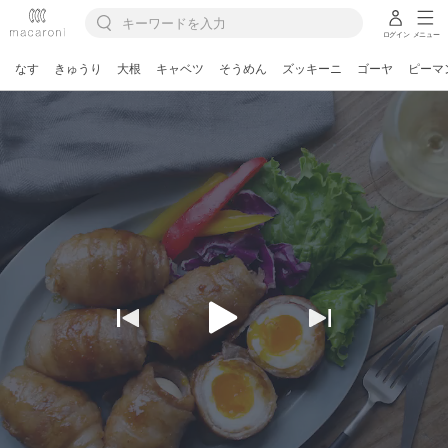
ログイン
メニュー
なす
きゅうり
大根
キャベツ
そうめん
ズッキーニ
ゴーヤ
ピーマ