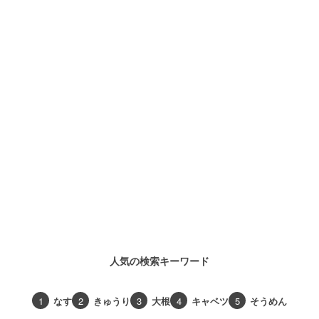
人気の検索キーワード
1
なす
2
きゅうり
3
大根
4
キャベツ
5
そうめん