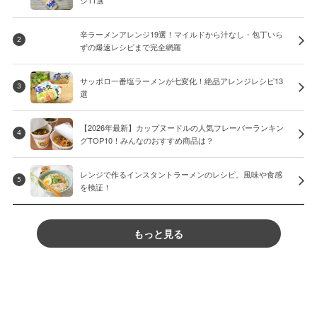
ジ11選
辛ラーメンアレンジ19選！マイルドから汁なし・包丁いら
2
ずの爆速レシピまで完全網羅
サッポロ一番塩ラーメンが七変化！絶品アレンジレシピ13
3
選
【2026年最新】カップヌードルの人気フレーバーランキン
4
グTOP10！みんなのおすすめ商品は？
レンジで作るインスタントラーメンのレシピ。風味や食感
5
を検証！
もっと見る