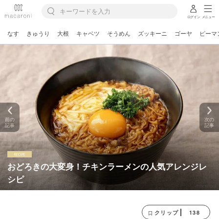
ログイン
メニュー
なす
きゅうり
大根
キャベツ
そうめん
ズッキーニ
ゴーヤ
ピーマ
前の
次の
記事
記事
おどろきの大変身！チキンラーメンの人気アレンジレ
シピ
138
クリップ