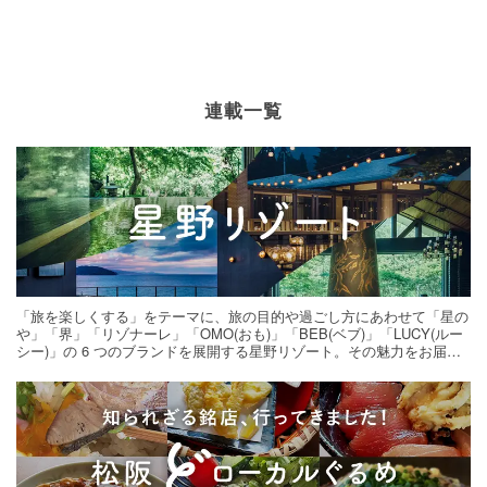
連載一覧
「旅を楽しくする」をテーマに、旅の目的や過ごし方にあわせて「星の
や」「界」「リゾナーレ」「OMO(おも)」「BEB(ベブ)」「LUCY(ルー
シー)」の 6 つのブランドを展開する星野リゾート。その魅力をお届け
する旅の連載。次の旅先探しのヒントにいかがですか？