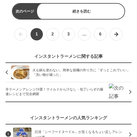
次のページ
続きを読む
1
2
3
…
6
インスタントラーメンに関する記事
火も鍋も使わない。簡単な袋麺の作り方に「ずっとこれでいい」
「洗い物が減った」
辛ラーメンアレンジ19選！マイルドから汁なし・包丁いらずの爆
速レシピまで完全網羅
インスタントラーメンの人気ランキング
日清「シーフードヌードル」が旨くなるちょい足しアレン
1