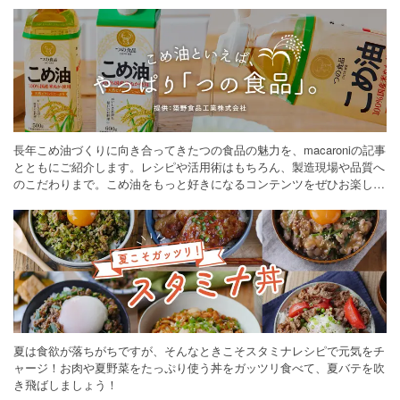
長年こめ油づくりに向き合ってきたつの食品の魅力を、macaroniの記事
とともにご紹介します。レシピや活用術はもちろん、製造現場や品質へ
のこだわりまで。こめ油をもっと好きになるコンテンツをぜひお楽しみ
ください。
夏は食欲が落ちがちですが、そんなときこそスタミナレシピで元気をチ
ャージ！お肉や夏野菜をたっぷり使う丼をガッツリ食べて、夏バテを吹
き飛ばしましょう！