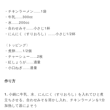
・チキンラーメン……1袋
・牛乳……300cc
・水……200cc
・合わせみそ……小さじ1杯
・にんにく（すりおろし）……小さじ1/2杯
〈トッピング〉
・煮卵……1/2個
・チャーシュー……2枚
・紅しょうが……適量
・小口ねぎ……適量
作り方
1. 
小鍋に牛乳、水、にんにく（すりおろし）を入れてひと煮
立ちさせる。合わせみそを溶かし入れ、チキンラーメンを1分
加熱して器によそう