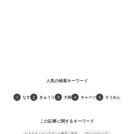
人気の検索キーワード
1
なす
2
きゅうり
3
大根
4
キャベツ
5
そうめん
この記事に関するキーワード
レトルト・インスタント食品・缶詰
アレンジレシピ