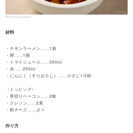
Photo by macaroni
材料
・チキンラーメン……1袋
・卵……1個
・トマトジュース……300cc
・水……200cc
・にんにく（すりおろし）……小さじ1/2杯
〈トッピング〉
・厚切りベーコン……2枚
・クレソン……2束
・粉チーズ……少々
作り方