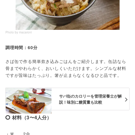
Photo by macaroni
調理時間：60分
さば缶で作る簡単炊き込みごはんをご紹介します。缶詰なら
骨までやわらかく、おいしくいただけます。シンプルな材料
ですが旨味はたっぷり。箸が止まらなくなるひと品です。
サバ缶のカロリーを管理栄養士が解
説！味別に糖質量も比較
材料（3〜4人分）
・米……2合