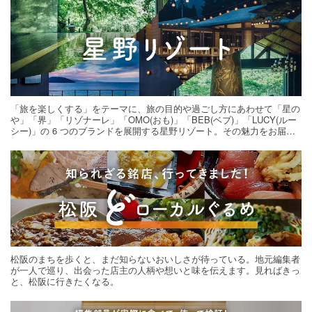
「旅を楽しくする」をテーマに、旅の目的や過ごし方にあわせて「星の
や」「界」「リゾナーレ」「OMO(おも)」「BEB(ベブ)」「LUCY(ルー
シー)」の 6 つのブランドを展開する星野リゾート。その魅力をお届け
する旅の連載。次の旅先探しのヒントにいかがですか？
松阪のまちを歩くと、まだ知らないおいしさが待っている。地元編集者
が一人で巡り、出会った店主の人柄や想いと味を伝えます。見ればきっ
と、松阪に行きたくなる。