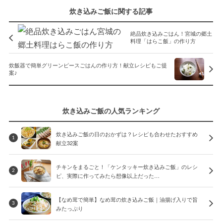
炊き込みご飯に関する記事
絶品炊き込みごはん！宮城の郷土
料理「はらこ飯」の作り方
炊飯器で簡単グリーンピースごはんの作り方！献立レシピもご提
案♪
炊き込みご飯の人気ランキング
炊き込みご飯の日のおかずは？レシピも合わせたおすすめ
1
献立32案
チキンをまるごと！「ケンタッキー炊き込みご飯」のレシ
2
ピ、実際に作ってみたら想像以上だった…
【なめ茸で簡単】なめ茸の炊き込みご飯｜油揚げ入りで旨
3
みたっぷり