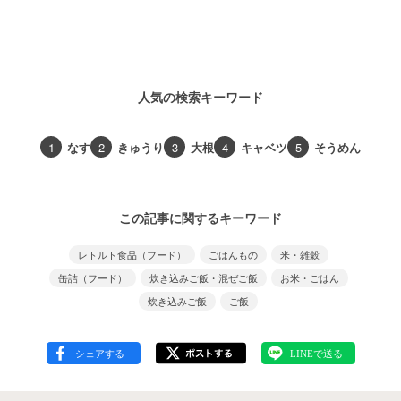
人気の検索キーワード
1
なす
2
きゅうり
3
大根
4
キャベツ
5
そうめん
この記事に関するキーワード
レトルト食品（フード）
ごはんもの
米・雑穀
缶詰（フード）
炊き込みご飯・混ぜご飯
お米・ごはん
炊き込みご飯
ご飯