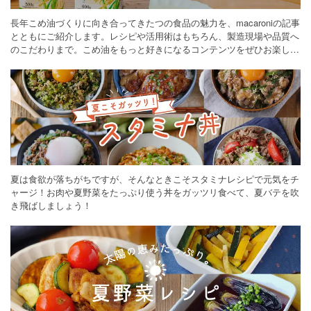
長年こめ油づくりに向き合ってきたつの食品の魅力を、macaroniの記事
とともにご紹介します。レシピや活用術はもちろん、製造現場や品質へ
のこだわりまで。こめ油をもっと好きになるコンテンツをぜひお楽しみ
ください。
夏は食欲が落ちがちですが、そんなときこそスタミナレシピで元気をチ
ャージ！お肉や夏野菜をたっぷり使う丼をガッツリ食べて、夏バテを吹
き飛ばしましょう！