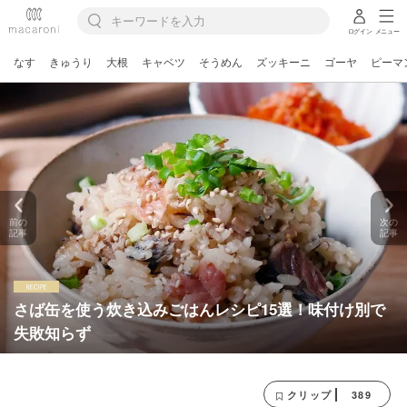
ログイン
メニュー
なす
きゅうり
大根
キャベツ
そうめん
ズッキーニ
ゴーヤ
ピーマ
前の
次の
記事
記事
さば缶を使う炊き込みごはんレシピ15選！味付け別で
失敗知らず
389
クリップ