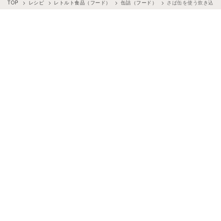
TOP
レシピ
レトルト食品（フード）
缶詰（フード）
さば缶を使う炊き込み