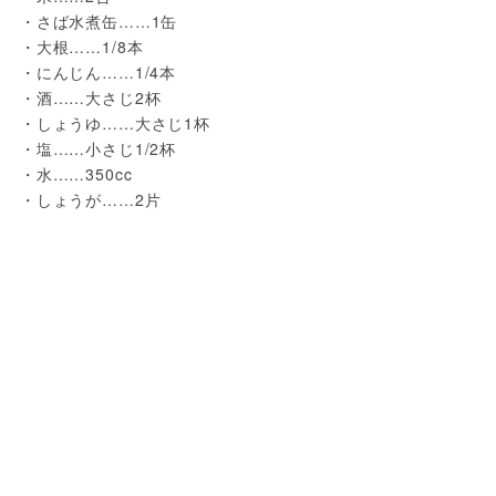
・さば水煮缶……1缶
・大根……1/8本
・にんじん……1/4本
・酒……大さじ2杯
・しょうゆ……大さじ1杯
・塩……小さじ1/2杯
・水……350cc
・しょうが……2片