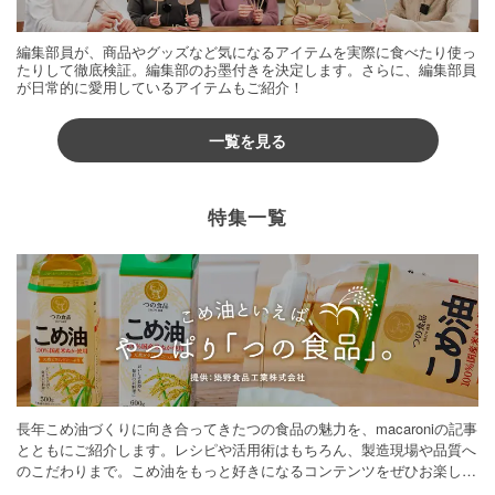
編集部員が、商品やグッズなど気になるアイテムを実際に食べたり使っ
たりして徹底検証。編集部のお墨付きを決定します。さらに、編集部員
が日常的に愛用しているアイテムもご紹介！
一覧を見る
特集一覧
長年こめ油づくりに向き合ってきたつの食品の魅力を、macaroniの記事
とともにご紹介します。レシピや活用術はもちろん、製造現場や品質へ
のこだわりまで。こめ油をもっと好きになるコンテンツをぜひお楽しみ
ください。