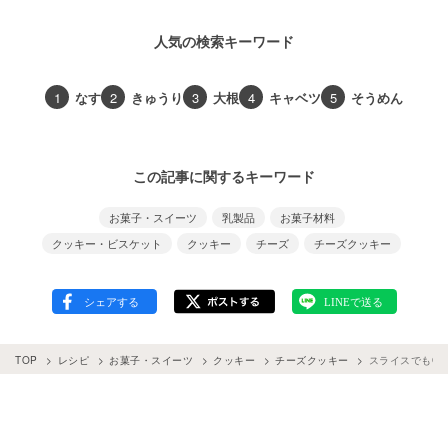
人気の検索キーワード
1
なす
2
きゅうり
3
大根
4
キャベツ
5
そうめん
この記事に関するキーワード
お菓子・スイーツ
乳製品
お菓子材料
クッキー・ビスケット
クッキー
チーズ
チーズクッキー
TOP
レシピ
お菓子・スイーツ
クッキー
チーズクッキー
スライスでもO