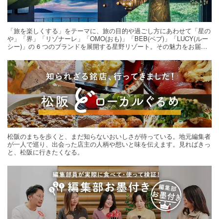
「旅を楽しくする」をテーマに、旅の目的や過ごし方にあわせて「星の
や」「界」「リゾナーレ」「OMO(おも)」「BEB(ベブ)」「LUCY(ルー
シー)」の 6 つのブランドを展開する星野リゾート。その魅力をお届け
する旅の連載。次の旅先探しのヒントにいかがですか？
松阪のまちを歩くと、まだ知らないおいしさが待っている。地元編集者
が一人で巡り、出会った店主の人柄や想いと味を伝えます。見ればきっ
と、松阪に行きたくなる。