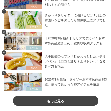
別おすすめ商品も
2
きゅうりをサイダーに漬けるだけ！話題の
韓国レシピを試したら想像以上にアリでし
た
3
【2026年8月最新】セリアで買うべきおす
すめ商品総まとめ。雑貨や収納グッズも
4
入手困難のセブン「じゅわっとしたハチミ
ツパン」は口コミ通り？よりおいしくなる
食べ方も検証
5
2026年8月最新｜ダイソーおすすめ商品153
選。使って良かった神アイテムを厳選
もっと見る