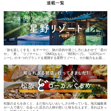
連載一覧
「旅を楽しくする」をテーマに、旅の目的や過ごし方にあわせて「星の
や」「界」「リゾナーレ」「OMO(おも)」「BEB(ベブ)」「LUCY(ルー
シー)」の 6 つのブランドを展開する星野リゾート。その魅力をお届け
する旅の連載。次の旅先探しのヒントにいかがですか？
松阪のまちを歩くと、まだ知らないおいしさが待っている。地元編集者
が一人で巡り、出会った店主の人柄や想いと味を伝えます。見ればきっ