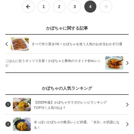
1
2
3
4
かぼちゃに関する記事
すべて作り置きOK！かぼちゃを使う人気のお弁当おかず22選
ごはんに合うガッツリ主菜！かぼちゃと豚肉のスタミナ炒めレシ
ピ
かぼちゃの人気ランキング
【2025年版】かぼちゃサラダのレシピランキング
1
TOP10！人気1位は？
水っぽいかぼちゃの救済レシピ20選。「水分」が武器にな
2
る！