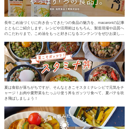
長年こめ油づくりに向き合ってきたつの食品の魅力を、macaroniの記事
とともにご紹介します。レシピや活用術はもちろん、製造現場や品質へ
のこだわりまで。こめ油をもっと好きになるコンテンツをぜひお楽しみ
ください。
夏は食欲が落ちがちですが、そんなときこそスタミナレシピで元気をチ
ャージ！お肉や夏野菜をたっぷり使う丼をガッツリ食べて、夏バテを吹
き飛ばしましょう！