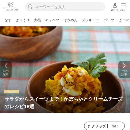
ログイン
メニュー
なす
きゅうり
大根
キャベツ
そうめん
ズッキーニ
ゴーヤ
ピーマ
前の
次の
記事
記事
サラダからスイーツまで！かぼちゃとクリームチーズ
のレシピ18選
168
クリップ