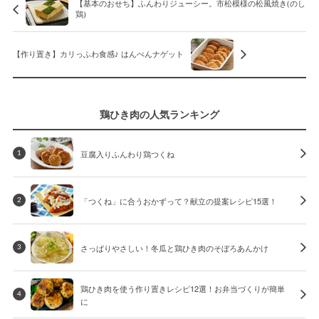
【基本のおせち】ふんわりジューシー。市松模様の松風焼き(のし
鶏)
【作り置き】カリっふわ食感♪ はんぺんナゲット
鶏ひき肉の人気ランキング
豆腐入りふんわり鶏つくね
1
「つくね」に合うおかずって？献立の提案レシピ15選！
2
さっぱりやさしい！冬瓜と鶏ひき肉のそぼろあんかけ
3
鶏ひき肉を使う作り置きレシピ12選！お弁当づくりが簡単
4
に