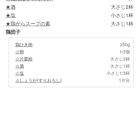
★酒
大さじ2杯
★塩
小さじ1杯
★鶏がらスープの素
大さじ1杯
鶏団子
鶏ひき肉
250g
☆卵
1/2個
☆片栗粉
大さじ2杯
☆酒
大さじ1杯
☆塩
小さじ1/3杯
☆しょうが(すりおろし)
1片分