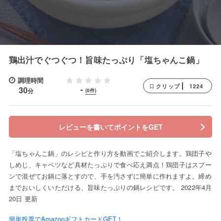
鶏出汁でぐつぐつ！旨味たっぷり「塩ちゃんこ鍋」
調理時間
1224
クリップ
-
30
分
(0件)
レビューを書いてポイントをGET
「塩ちゃんこ鍋」のレシピと作り方を動画でご紹介します。鶏団子や
しめじ、キャベツなど具材たっぷりで食べ応え満点！鶏団子はスプー
ンで混ぜてお鍋に落とすので、手を汚さずに簡単に作れますよ。締め
までおいしくいただける、旨味たっぷりの鍋レシピです。 2022年4月
20日 更新
簡単投票でAmazonギフトカードGET！