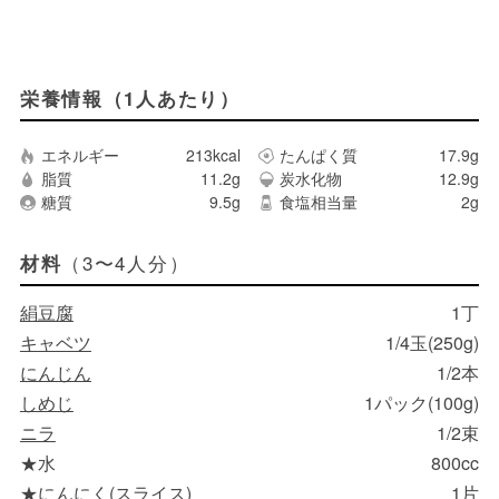
栄養情報（1人あたり）
エネルギー
213kcal
たんぱく質
17.9g
脂質
11.2g
炭水化物
12.9g
糖質
9.5g
食塩相当量
2g
（3〜4人分）
材料
絹豆腐
1丁
キャベツ
1/4玉(250g)
にんじん
1/2本
しめじ
1パック(100g)
ニラ
1/2束
★水
800cc
★にんにく(スライス)
1片