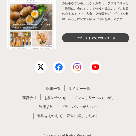
通勤中やランチ、おやすみ前に、アプリでサクサ
ク快適に。食のトレンド情報や簡単レシピに毎日
出会えるアプリ。内食・外食問わず、グルメや料
理、暮らしに関する幅広い情報を楽しめます。
アプリストアでダウンロード
記事一覧
ライター一覧
運営会社
お問い合わせ
プレスリリースのご送付
利用規約
プライバシーポリシー
料理をおいしく、安全に楽しむために
© macaroni All Rights Reserved.