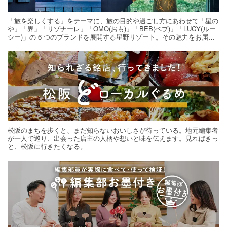
「旅を楽しくする」をテーマに、旅の目的や過ごし方にあわせて「星の
や」「界」「リゾナーレ」「OMO(おも)」「BEB(ベブ)」「LUCY(ルー
シー)」の 6 つのブランドを展開する星野リゾート。その魅力をお届け
する旅の連載。次の旅先探しのヒントにいかがですか？
松阪のまちを歩くと、まだ知らないおいしさが待っている。地元編集者
が一人で巡り、出会った店主の人柄や想いと味を伝えます。見ればきっ
と、松阪に行きたくなる。