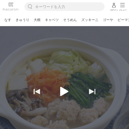
ログイン
メニュー
なす
きゅうり
大根
キャベツ
そうめん
ズッキーニ
ゴーヤ
ピーマ