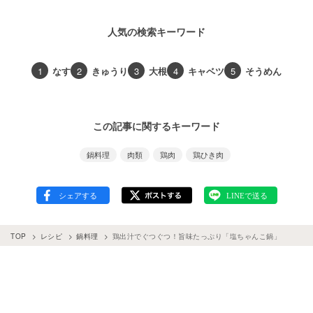
人気の検索キーワード
1
なす
2
きゅうり
3
大根
4
キャベツ
5
そうめん
この記事に関するキーワード
鍋料理
肉類
鶏肉
鶏ひき肉
TOP
レシピ
鍋料理
鶏出汁でぐつぐつ！旨味たっぷり「塩ちゃんこ鍋」