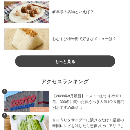
岐阜県の名物といえば？
おむすび権米衛で好きなメニューは？
もっと見る
アクセスランキング
1
【2026年8月最新】コストコおすすめ121
選。300名に聞いた買うべき人気1位＆部門
別おすすめ商品も
2
きゅうりをサイダーに漬けるだけ！話題の
韓国レシピを試したら想像以上にアリでし