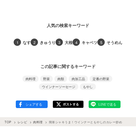
人気の検索キーワード
1
なす
2
きゅうり
3
大根
4
キャベツ
5
そうめん
この記事に関するキーワード
肉料理
野菜
肉類
肉加工品
定番の野菜
ウインナーソーセージ
もやし
TOP
レシピ
肉料理
簡単シャキうま！ウインナーともやしのカレー炒め