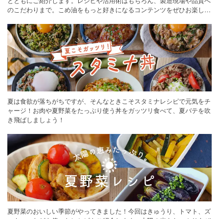
とともにご紹介します。レシピや活用術はもちろん、製造現場や品質へ
のこだわりまで。こめ油をもっと好きになるコンテンツをぜひお楽しみ
ください。
夏は食欲が落ちがちですが、そんなときこそスタミナレシピで元気をチ
ャージ！お肉や夏野菜をたっぷり使う丼をガッツリ食べて、夏バテを吹
き飛ばしましょう！
夏野菜のおいしい季節がやってきました！今回はきゅうり、トマト、ズ