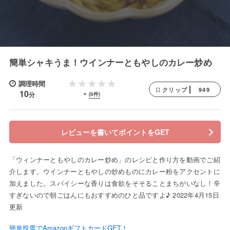
簡単シャキうま！ウインナーともやしのカレー炒め
調理時間
949
クリップ
-
10
分
(0件)
レビューを書いてポイントをGET
「ウィンナーともやしのカレー炒め」のレシピと作り方を動画でご紹
介します。ウインナーともやしの炒めものにカレー粉をアクセントに
加えました。スパイシーな香りは食欲をそそることまちがいなし！辛
すぎないので朝ごはんにもおすすめのひと品ですよ♪ 2022年4月15日
更新
簡単投票でAmazonギフトカードGET！