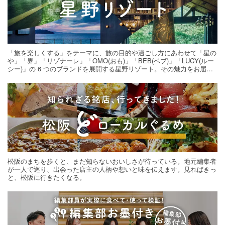
「旅を楽しくする」をテーマに、旅の目的や過ごし方にあわせて「星の
や」「界」「リゾナーレ」「OMO(おも)」「BEB(ベブ)」「LUCY(ルー
シー)」の 6 つのブランドを展開する星野リゾート。その魅力をお届け
する旅の連載。次の旅先探しのヒントにいかがですか？
松阪のまちを歩くと、まだ知らないおいしさが待っている。地元編集者
が一人で巡り、出会った店主の人柄や想いと味を伝えます。見ればきっ
と、松阪に行きたくなる。