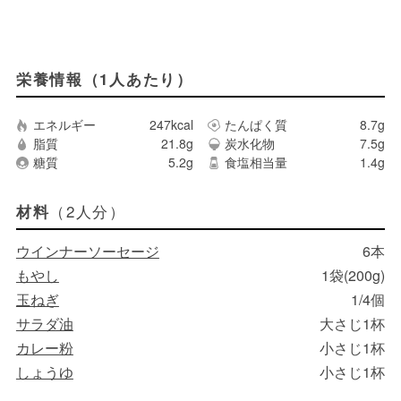
栄養情報（1人あたり）
エネルギー
247kcal
たんぱく質
8.7g
脂質
21.8g
炭水化物
7.5g
糖質
5.2g
食塩相当量
1.4g
（2人分）
材料
ウインナーソーセージ
6本
もやし
1袋(200g)
玉ねぎ
1/4個
サラダ油
大さじ1杯
カレー粉
小さじ1杯
しょうゆ
小さじ1杯