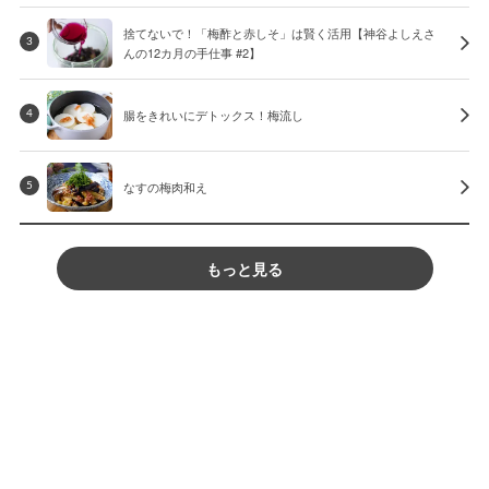
捨てないで！「梅酢と赤しそ」は賢く活用【神谷よしえさ
3
んの12カ月の手仕事 #2】
腸をきれいにデトックス！梅流し
4
なすの梅肉和え
5
もっと見る