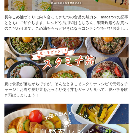
長年こめ油づくりに向き合ってきたつの食品の魅力を、macaroniの記事
とともにご紹介します。レシピや活用術はもちろん、製造現場や品質へ
のこだわりまで。こめ油をもっと好きになるコンテンツをぜひお楽しみ
ください。
夏は食欲が落ちがちですが、そんなときこそスタミナレシピで元気をチ
ャージ！お肉や夏野菜をたっぷり使う丼をガッツリ食べて、夏バテを吹
き飛ばしましょう！