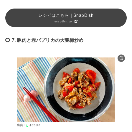
レシピはこちら｜SnapDish
snapdish.co
7. 豚肉と赤パプリカの大葉梅炒め
出典：