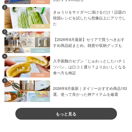
2
きゅうりをサイダーに漬けるだけ！話題の
韓国レシピを試したら想像以上にアリでし
た
3
【2026年8月最新】セリアで買うべきおす
すめ商品総まとめ。雑貨や収納グッズも
4
入手困難のセブン「じゅわっとしたハチミ
ツパン」は口コミ通り？よりおいしくなる
食べ方も検証
5
2026年8月最新｜ダイソーおすすめ商品153
選。使って良かった神アイテムを厳選
もっと見る