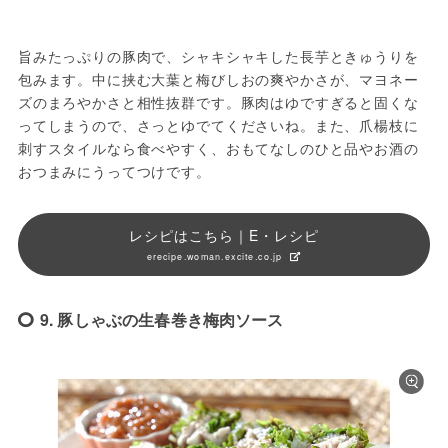
旨みたっぷりの豚肉で、シャキシャキした長芋ときゅうりを
包みます。中に挟む大葉と梅びしおの爽やかさが、マヨネー
ズのまろやかさと相性抜群です。豚肉はゆですぎると固くな
ってしまうので、さっとゆでてくださいね。また、爪楊枝に
刺すスタイルなら食べやすく、おもてなしのひと品やお酒の
おつまみにうってつけです。
レシピはこちら｜E・レシピ
erecipe.woman.excite.co.jp
9. 豚しゃぶの生春巻き梅肉ソース