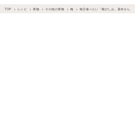
TOP
レシピ
果物
その他の果物
梅
毎日食べたい「梅びしお」基本からおす