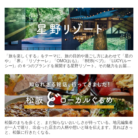
「旅を楽しくする」をテーマに、旅の目的や過ごし方にあわせて「星の
や」「界」「リゾナーレ」「OMO(おも)」「BEB(ベブ)」「LUCY(ルー
シー)」の 6 つのブランドを展開する星野リゾート。その魅力をお届け
する旅の連載。次の旅先探しのヒントにいかがですか？
松阪のまちを歩くと、まだ知らないおいしさが待っている。地元編集者
が一人で巡り、出会った店主の人柄や想いと味を伝えます。見ればきっ
と、松阪に行きたくなる。