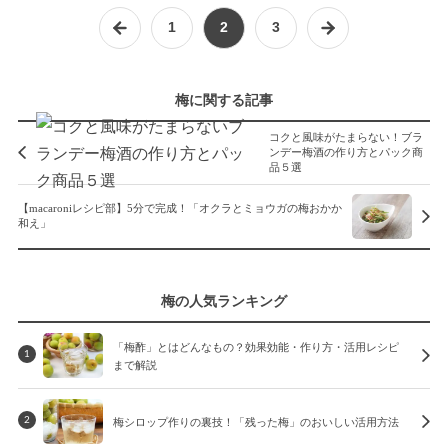
1
2
3
梅に関する記事
コクと風味がたまらない！ブラ
ンデー梅酒の作り方とパック商
品５選
【macaroniレシピ部】5分で完成！「オクラとミョウガの梅おかか
和え」
梅の人気ランキング
「梅酢」とはどんなもの？効果効能・作り方・活用レシピ
1
まで解説
梅シロップ作りの裏技！「残った梅」のおいしい活用方法
2