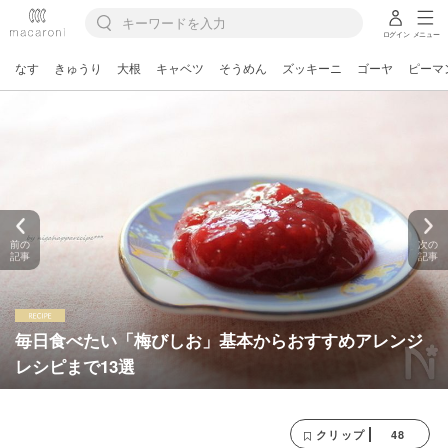
ログイン
メニュー
なす
きゅうり
大根
キャベツ
そうめん
ズッキーニ
ゴーヤ
ピーマ
前の
次の
記事
記事
毎日食べたい「梅びしお」基本からおすすめアレンジ
レシピまで13選
48
クリップ