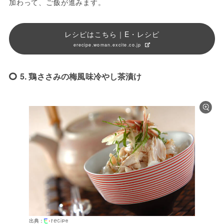
加わって、ご飯が進みます。
レシピはこちら｜E・レシピ
erecipe.woman.excite.co.jp
5. 鶏ささみの梅風味冷やし茶漬け
出典：