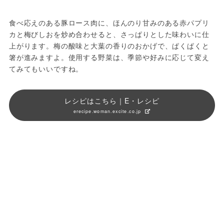
食べ応えのある豚ロース肉に、ほんのり甘みのある赤パプリ
カと梅びしおを炒め合わせると、さっぱりとした味わいに仕
上がります。梅の酸味と大葉の香りのおかげで、ぱくぱくと
箸が進みますよ。使用する野菜は、季節や好みに応じて変え
てみてもいいですね。
レシピはこちら｜E・レシピ
erecipe.woman.excite.co.jp