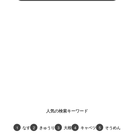
人気の検索キーワード
1
なす
2
きゅうり
3
大根
4
キャベツ
5
そうめん