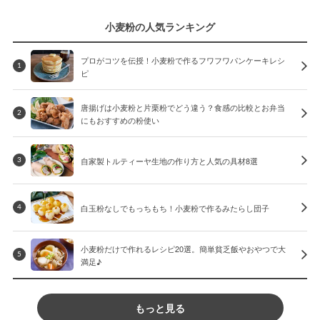
小麦粉の人気ランキング
プロがコツを伝授！小麦粉で作るフワフワパンケーキレシ
1
ピ
唐揚げは小麦粉と片栗粉でどう違う？食感の比較とお弁当
2
にもおすすめの粉使い
自家製トルティーヤ生地の作り方と人気の具材8選
3
白玉粉なしでもっちもち！小麦粉で作るみたらし団子
4
小麦粉だけで作れるレシピ20選。簡単貧乏飯やおやつで大
5
満足♪
もっと見る