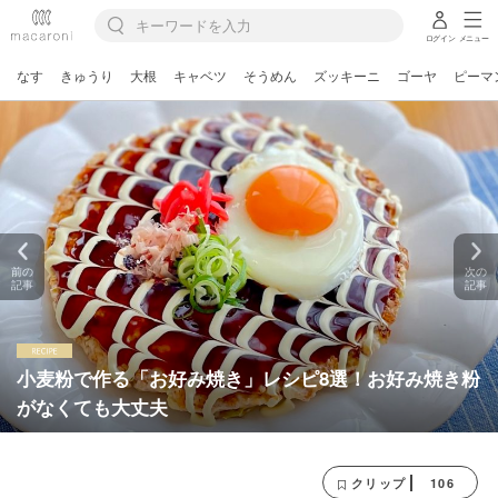
ログイン
メニュー
なす
きゅうり
大根
キャベツ
そうめん
ズッキーニ
ゴーヤ
ピーマ
前の
次の
記事
記事
小麦粉で作る「お好み焼き」レシピ8選！お好み焼き粉
がなくても大丈夫
106
クリップ