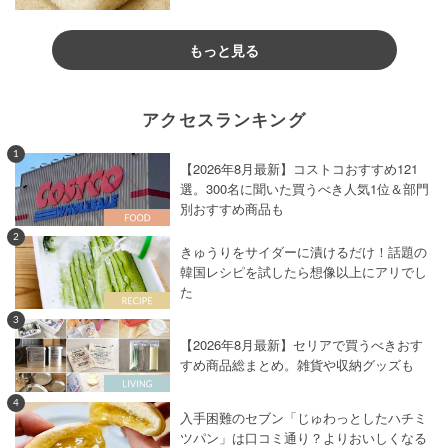
もっと見る
アクセスランキング
1
【2026年8月最新】コストコおすすめ121
選。300名に聞いた買うべき人気1位＆部門
別おすすめ商品も
2
きゅうりをサイダーに漬けるだけ！話題の
韓国レシピを試したら想像以上にアリでし
た
3
【2026年8月最新】セリアで買うべきおす
すめ商品総まとめ。雑貨や収納グッズも
4
入手困難のセブン「じゅわっとしたハチミ
ツパン」は口コミ通り？よりおいしくなる