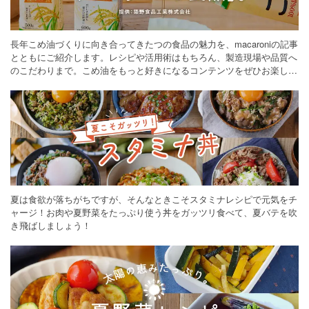
長年こめ油づくりに向き合ってきたつの食品の魅力を、macaroniの記事
とともにご紹介します。レシピや活用術はもちろん、製造現場や品質へ
のこだわりまで。こめ油をもっと好きになるコンテンツをぜひお楽しみ
ください。
夏は食欲が落ちがちですが、そんなときこそスタミナレシピで元気をチ
ャージ！お肉や夏野菜をたっぷり使う丼をガッツリ食べて、夏バテを吹
き飛ばしましょう！