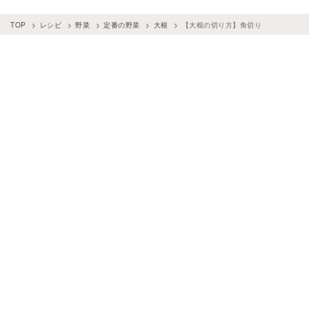
TOP
レシピ
野菜
定番の野菜
大根
【大根の切り方】角切り