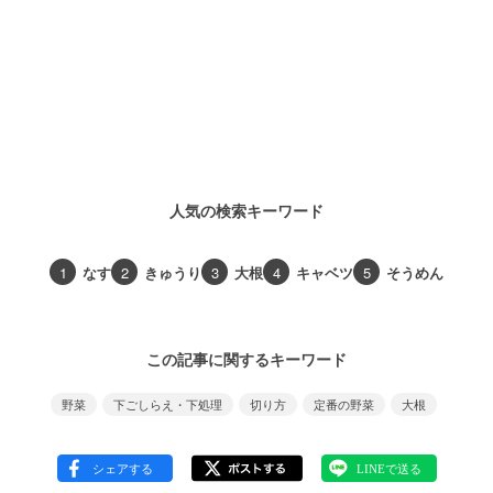
人気の検索キーワード
1
なす
2
きゅうり
3
大根
4
キャベツ
5
そうめん
この記事に関するキーワード
野菜
下ごしらえ・下処理
切り方
定番の野菜
大根