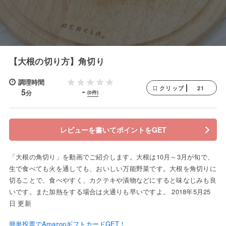
【大根の切り方】角切り
調理時間
21
クリップ
-
5
分
(0件)
レビューを書いてポイントをGET
「大根の角切り」を動画でご紹介します。大根は10月～3月が旬で、
生で食べても火を通しても、おいしい万能野菜です。大根を角切りに
切ることで、食べやすく、カクテキや漬物などにすると味なじみも良
いです。また加熱をする場合は火通りも早いですよ。 2018年5月25
日 更新
簡単投票でAmazonギフトカードGET！