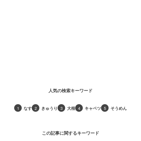
人気の検索キーワード
1
なす
2
きゅうり
3
大根
4
キャベツ
5
そうめん
この記事に関するキーワード