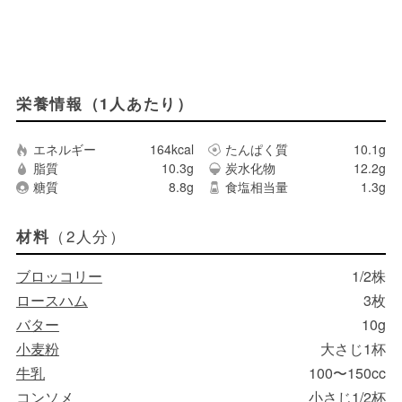
栄養情報（1人あたり）
エネルギー
164kcal
たんぱく質
10.1g
脂質
10.3g
炭水化物
12.2g
糖質
8.8g
食塩相当量
1.3g
（2人分）
材料
ブロッコリー
1/2株
ロースハム
3枚
バター
10g
小麦粉
大さじ1杯
牛乳
100〜150cc
コンソメ
小さじ1/2杯