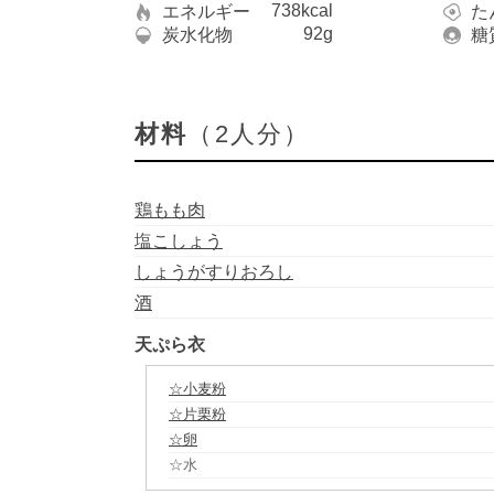
738kcal
エネルギー
た
92g
炭水化物
糖
材料
（2人分）
鶏もも肉
塩こしょう
しょうがすりおろし
酒
天ぷら衣
☆小麦粉
☆片栗粉
☆卵
☆水