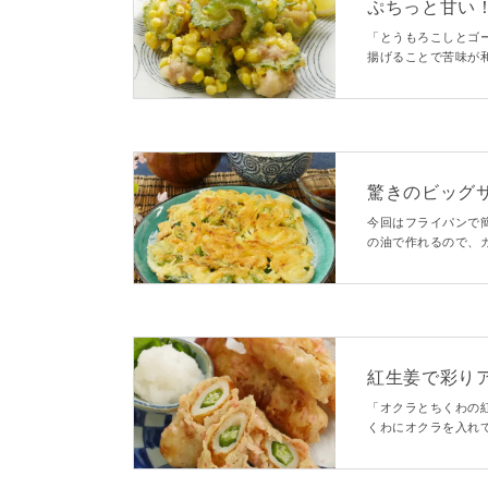
ぷちっと甘い
「とうもろこしとゴ
揚げることで苦味が
のプチプチ食感が楽
驚きのビッグ
今回はフライパンで
の油で作れるので、
イズのかき揚げはイ
紅生姜で彩り
「オクラとちくわの
くわにオクラを入れ
生姜の爽やかな香り
一品です♪