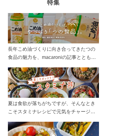
特集
長年こめ油づくりに向き合ってきたつの
食品の魅力を、macaroniの記事とともに
ご紹介します。レシピや活用術はもちろ
ん、製造現場や品質へのこだわりまで。
こめ油をもっと好きになるコンテンツを
ぜひお楽しみください。
夏は食欲が落ちがちですが、そんなとき
こそスタミナレシピで元気をチャージ！
お肉や夏野菜をたっぷり使う丼をガッツ
リ食べて、夏バテを吹き飛ばしましょ