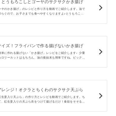
！とうもろこしとゴーヤのサクサクかき揚げ
ーヤのかき揚げ」のレシピと作り方を動画でご紹介します。油で
和らぐので、お子さまでも食べやすくなりますよ♪とうもろこし
しい、おつまみやおかずにぴったりなひと品です。
サイズ！フライパンで作る揚げないかき揚げ
簡単に作れる揚げない「かき揚げ」レシピをご紹介します♩少量
カロリーカットはもちろん、油の後始末も簡単ですね。ビックサ
ンパクト抜群！めんつゆダレをかけて召しあがれ♩
アレンジ！オクラとちくわのサクサク天ぷら
紅生姜入り天ぷら」の作り方とレシピを動画でご紹介します。ち
て、紅生姜入りの天ぷら衣をつけて揚げるだけ！食欲をそそる紅
は、おつまみにもおすすめ。断面に見えるオクラの星もかわいい