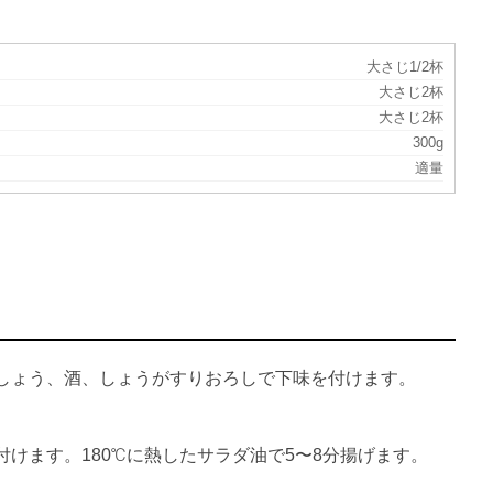
大さじ1/2杯
大さじ2杯
大さじ2杯
300g
適量
しょう、酒、しょうがすりおろしで下味を付けます。
けます。180℃に熱したサラダ油で5〜8分揚げます。