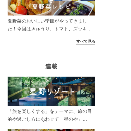
う！
夏野菜のおいしい季節がやってきまし
た！今回はきゅうり、トマト、ズッキー
ニなどを使ったレシピをご紹介します。
すべて見る
太陽の光をたっぷりあびた夏野菜は栄養
もたっぷり。美味しく食べてパワーチャ
ージしましょう♪
連載
「旅を楽しくする」をテーマに、旅の目
的や過ごし方にあわせて「星のや」
「界」「リゾナーレ」「OMO(おも)」「B