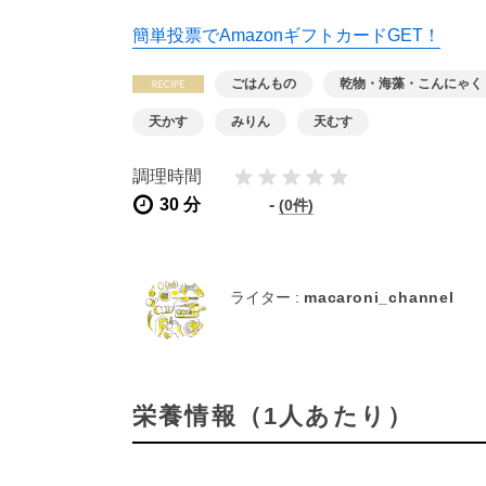
簡単投票でAmazonギフトカードGET！
ごはんもの
乾物・海藻・こんにゃく
天かす
みりん
天むす
調理時間
30 分
-
(0件)
ライター :
macaroni_channel
栄養情報（1人あたり）