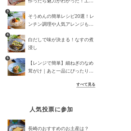
作ったら魅力がわかった！工程
10分の作り方
3
そうめんの簡単レシピ20選！レ
ンチン調理や人気アレンジも紹
介
4
白だしで味が決まる！なすの煮
浸し
5
【レンジで簡単】細ねぎのなめ
茸がけ｜あと一品にぴったり副
菜
すべて見る
人気投票に参加
長崎のおすすめのお土産は？