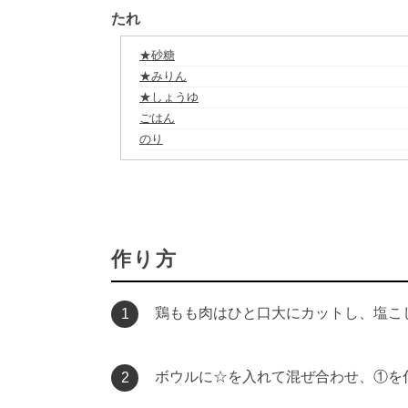
たれ
★砂糖
★みりん
★しょうゆ
ごはん
のり
作り方
鶏もも肉はひと口大にカットし、塩こ
1
ボウルに☆を入れて混ぜ合わせ、①を付
2