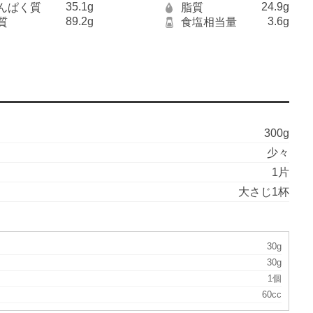
35.1g
24.9g
んぱく質
脂質
89.2g
3.6g
質
食塩相当量
300g
少々
1片
大さじ1杯
30g
30g
1個
60cc