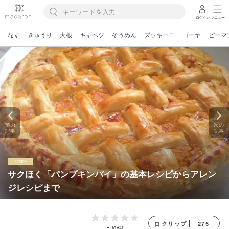
ログイン
メニュー
なす
きゅうり
大根
キャベツ
そうめん
ズッキーニ
ゴーヤ
ピーマ
前の
次の
記事
記事
サクほく「パンプキンパイ」の基本レシピからアレン
ジレシピまで
275
クリップ
-
(0件)