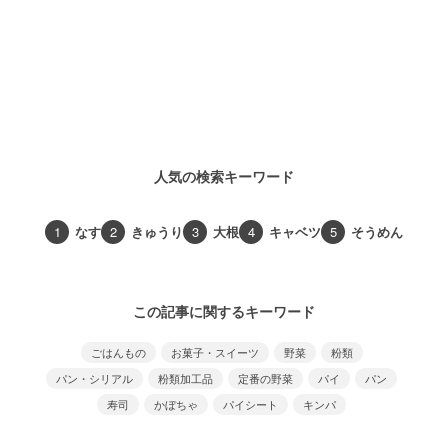
人気の検索キーワード
1
なす
2
きゅうり
3
大根
4
キャベツ
5
そうめん
この記事に関するキーワード
ごはんもの
お菓子・スイーツ
野菜
粉類
パン・シリアル
粉類加工品
定番の野菜
パイ
パン
寿司
かぼちゃ
パイシート
キンパ