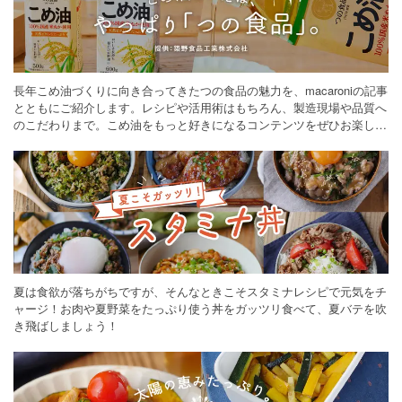
長年こめ油づくりに向き合ってきたつの食品の魅力を、macaroniの記事
とともにご紹介します。レシピや活用術はもちろん、製造現場や品質へ
のこだわりまで。こめ油をもっと好きになるコンテンツをぜひお楽しみ
ください。
夏は食欲が落ちがちですが、そんなときこそスタミナレシピで元気をチ
ャージ！お肉や夏野菜をたっぷり使う丼をガッツリ食べて、夏バテを吹
き飛ばしましょう！