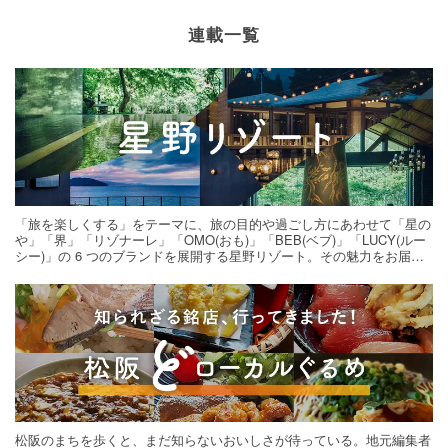
連載一覧
「旅を楽しくする」をテーマに、旅の目的や過ごし方にあわせて「星の
や」「界」「リゾナーレ」「OMO(おも)」「BEB(ベブ)」「LUCY(ルー
シー)」の 6 つのブランドを展開する星野リゾート。その魅力をお届け
する旅の連載。次の旅先探しのヒントにいかがですか？
松阪のまちを歩くと、まだ知らないおいしさが待っている。地元編集者