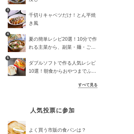
3
千切りキャベツだけ！とん平焼
き風
4
夏の簡単レシピ20選！10分で作
れる主菜から、副菜・麺・ごは
んまで一気に紹介
5
ダブルソフトで作る人気レシピ
10選！朝食からおやつまでふん
わり食パンを楽しむアレンジ
すべて見る
人気投票に参加
よく買う市販の食パンは？