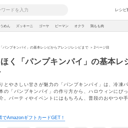
レシピ
うめん
ズッキーニ
ゴーヤ
ピーマン
オクラ
鶏もも肉
「パンプキンパイ」の基本レシピからアレンジレシピまで
2ページ目
クほく「パンプキンパイ」の基本レ
で
りとやさしい甘さが魅力の「パンプキンパイ」は、冷凍
本の「パンプキンパイ」の作り方から、ハロウィンにぴ
介。パーティやイベントにはもちろん、普段のおやつや
新
でAmazonギフトカードGET！