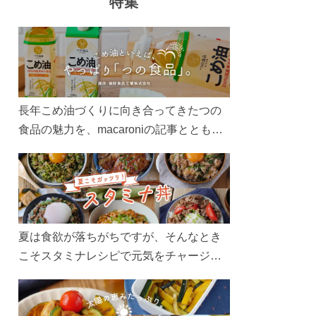
特集
長年こめ油づくりに向き合ってきたつの
食品の魅力を、macaroniの記事とともに
ご紹介します。レシピや活用術はもちろ
ん、製造現場や品質へのこだわりまで。
こめ油をもっと好きになるコンテンツを
ぜひお楽しみください。
夏は食欲が落ちがちですが、そんなとき
こそスタミナレシピで元気をチャージ！
お肉や夏野菜をたっぷり使う丼をガッツ
リ食べて、夏バテを吹き飛ばしましょ
う！