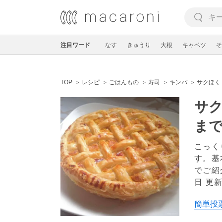
注目ワード
なす
きゅうり
大根
キャベツ
そ
TOP
レシピ
ごはんもの
寿司
キンパ
サクほく
サ
ま
こっく
す。基
でご紹
日 更
簡単投票