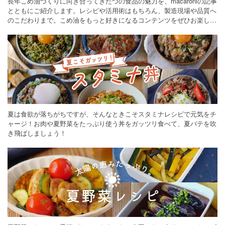
長年こめ油づくりに向き合ってきたつの食品の魅力を、macaroniの記事
とともにご紹介します。レシピや活用術はもちろん、製造現場や品質へ
のこだわりまで。こめ油をもっと好きになるコンテンツをぜひお楽しみ
ください。
夏は食欲が落ちがちですが、そんなときこそスタミナレシピで元気をチ
ャージ！お肉や夏野菜をたっぷり使う丼をガッツリ食べて、夏バテを吹
き飛ばしましょう！