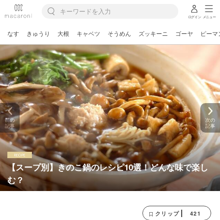
ログイン
メニュー
なす
きゅうり
大根
キャベツ
そうめん
ズッキーニ
ゴーヤ
ピーマ
前の
次の
記事
記事
【スープ別】きのこ鍋のレシピ10選！どんな味で楽し
む？
421
クリップ