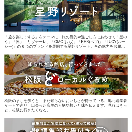
「旅を楽しくする」をテーマに、旅の目的や過ごし方にあわせて「星の
や」「界」「リゾナーレ」「OMO(おも)」「BEB(ベブ)」「LUCY(ルー
シー)」の 6 つのブランドを展開する星野リゾート。その魅力をお届け
する旅の連載。次の旅先探しのヒントにいかがですか？
松阪のまちを歩くと、まだ知らないおいしさが待っている。地元編集者
が一人で巡り、出会った店主の人柄や想いと味を伝えます。見ればきっ
と、松阪に行きたくなる。