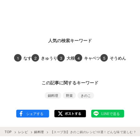
人気の検索キーワード
1
なす
2
きゅうり
3
大根
4
キャベツ
5
そうめん
この記事に関するキーワード
鍋料理
野菜
きのこ
TOP
レシピ
鍋料理
【スープ別】きのこ鍋のレシピ10選！どんな味で楽しむ？