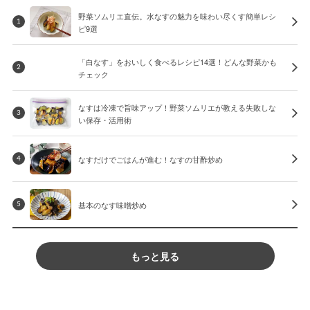
野菜ソムリエ直伝。水なすの魅力を味わい尽くす簡単レシ
1
ピ9選
「白なす」をおいしく食べるレシピ14選！どんな野菜かも
2
チェック
なすは冷凍で旨味アップ！野菜ソムリエが教える失敗しな
3
い保存・活用術
なすだけでごはんが進む！なすの甘酢炒め
4
基本のなす味噌炒め
5
もっと見る