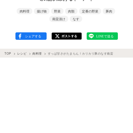
肉料理
揚げ物
野菜
肉類
定番の野菜
豚肉
南蛮漬け
なす
TOP
レシピ
肉料理
すっぱ甘さがたまらん！カリカリ豚のなす南蛮