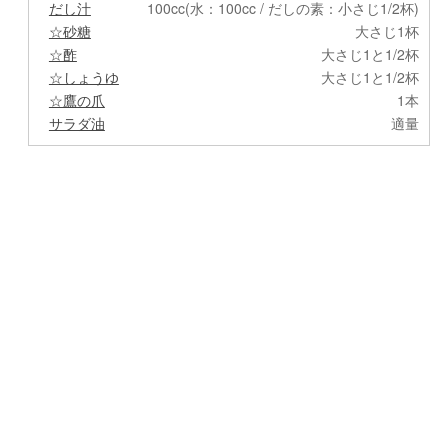
だし汁
100cc(水：100cc / だしの素：小さじ1/2杯)
☆砂糖
大さじ1杯
☆酢
大さじ1と1/2杯
☆しょうゆ
大さじ1と1/2杯
☆鷹の爪
1本
サラダ油
適量