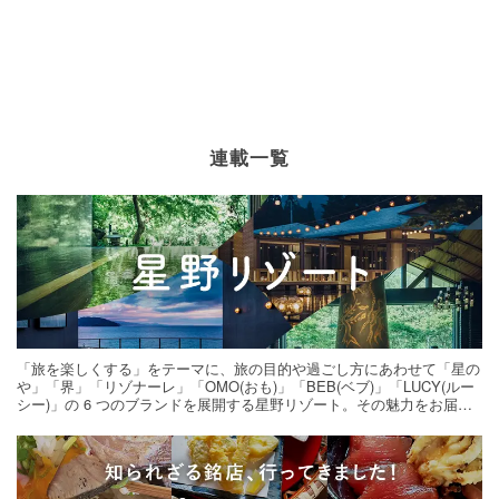
連載一覧
「旅を楽しくする」をテーマに、旅の目的や過ごし方にあわせて「星の
や」「界」「リゾナーレ」「OMO(おも)」「BEB(ベブ)」「LUCY(ルー
シー)」の 6 つのブランドを展開する星野リゾート。その魅力をお届け
する旅の連載。次の旅先探しのヒントにいかがですか？