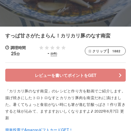
すっぱ甘さがたまらん！カリカリ豚のなす南蛮
調理時間
1882
クリップ
-
25
分
(0件)
レビューを書いてポイントをGET
「カリカリ豚のなす南蛮」のレシピと作り方を動画でご紹介します。
揚げ焼きにしたトロトロなすとカリカリ豚肉を南蛮だれに漬けまし
た。暑くてちょっと食欲がない時にも箸が進む甘酸っぱさ！作り置き
すると味が沁みて、ますますおいしくなりますよ♪ 2022年6月7日 更
新
簡単投票でAmazonギフトカードGET！