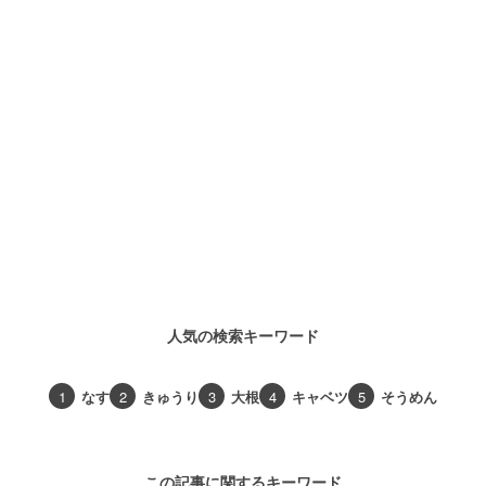
人気の検索キーワード
1
なす
2
きゅうり
3
大根
4
キャベツ
5
そうめん
この記事に関するキーワード