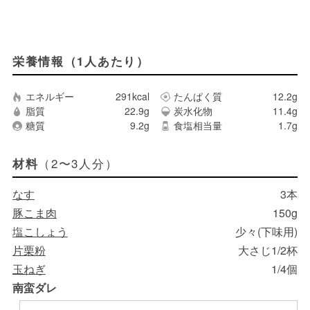
栄養情報（1人あたり）
エネルギー
291kcal
たんぱく質
12.2g
脂質
22.9g
炭水化物
11.4g
糖質
9.2g
食塩相当量
1.7g
（2〜3人分）
材料
なす
3本
豚こま肉
150g
塩こしょう
少々(下味用)
片栗粉
大さじ1/2杯
玉ねぎ
1/4個
南蛮ダレ