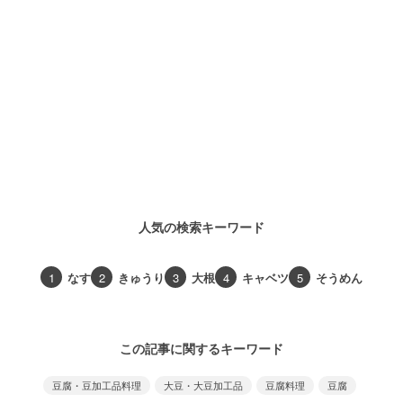
人気の検索キーワード
1
なす
2
きゅうり
3
大根
4
キャベツ
5
そうめん
この記事に関するキーワード
豆腐・豆加工品料理
大豆・大豆加工品
豆腐料理
豆腐