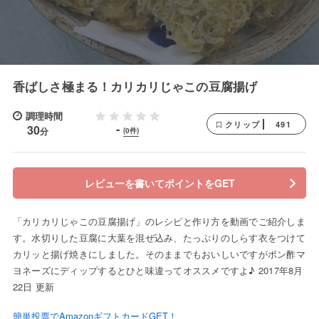
香ばしさ極まる！カリカリじゃこの豆腐揚げ
調理時間
491
クリップ
-
30
分
(0件)
レビューを書いてポイントをGET
「カリカリじゃこの豆腐揚げ」のレシピと作り方を動画でご紹介しま
す。水切りした豆腐に大葉を混ぜ込み、たっぷりのしらす衣をつけて
カリッと揚げ焼きにしました。そのままでもおいしいですがポン酢マ
ヨネーズにディップするとひと味違ってオススメですよ♪ 2017年8月
22日 更新
簡単投票でAmazonギフトカードGET！