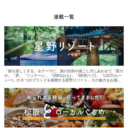
連載一覧
「旅を楽しくする」をテーマに、旅の目的や過ごし方にあわせて「星の
や」「界」「リゾナーレ」「OMO(おも)」「BEB(ベブ)」「LUCY(ルー
シー)」の 6 つのブランドを展開する星野リゾート。その魅力をお届け
する旅の連載。次の旅先探しのヒントにいかがですか？