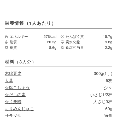
栄養情報（1人あたり）
エネルギー
276kcal
たんぱく質
15.7g
脂質
20.3g
炭水化物
9.8g
糖質
8.6g
食塩相当量
2.2g
（3人分）
材料
木綿豆腐
300g(1丁)
大葉
5枚
☆塩こしょう
少々
☆だしの素
小さじ1/2杯
☆片栗粉
大さじ3杯
ちりめんじゃこ
60g
サラダ油
適量