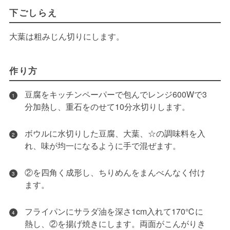
下ごしらえ
大葉は粗みじん切りにします。
作り方
豆腐をキッチンペーパーで包んでレンジ600Wで3
1
分加熱し、重石をのせて10分水切りします。
ボウルに水切りした豆腐、大葉、☆の調味料を入
2
れ、味が均一になるように手で混ぜます。
②を四角く成形し、ちりめんをまんべんなく付け
3
ます。
フライパンにサラダ油を深さ1cm入れて170℃に
4
熱し、②を揚げ焼きにします。両面がこんがりき