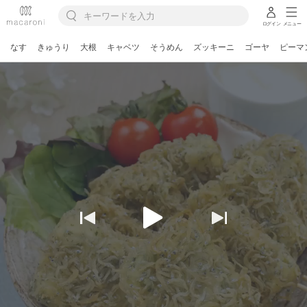
ログイン
メニュー
なす
きゅうり
大根
キャベツ
そうめん
ズッキーニ
ゴーヤ
ピーマ