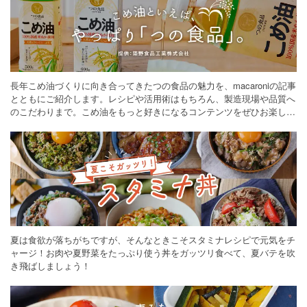
長年こめ油づくりに向き合ってきたつの食品の魅力を、macaroniの記事
とともにご紹介します。レシピや活用術はもちろん、製造現場や品質へ
のこだわりまで。こめ油をもっと好きになるコンテンツをぜひお楽しみ
ください。
夏は食欲が落ちがちですが、そんなときこそスタミナレシピで元気をチ
ャージ！お肉や夏野菜をたっぷり使う丼をガッツリ食べて、夏バテを吹
き飛ばしましょう！