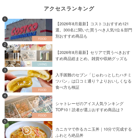
アクセスランキング
1
【2026年8月最新】コストコおすすめ121
選。300名に聞いた買うべき人気1位＆部門
別おすすめ商品も
2
【2026年8月最新】セリアで買うべきおす
すめ商品総まとめ。雑貨や収納グッズも
3
入手困難のセブン「じゅわっとしたハチミ
ツパン」は口コミ通り？よりおいしくなる
食べ方も検証
4
シャトレーゼのアイス人気ランキング
TOP10！読者が選ぶおすすめ商品は？
5
カニカマで作るカニ玉丼｜10分で完成する
ふわとろ絶品丼