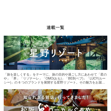
連載一覧
「旅を楽しくする」をテーマに、旅の目的や過ごし方にあわせて「星の
や」「界」「リゾナーレ」「OMO(おも)」「BEB(ベブ)」「LUCY(ルー
シー)」の 6 つのブランドを展開する星野リゾート。その魅力をお届け
する旅の連載。次の旅先探しのヒントにいかがですか？