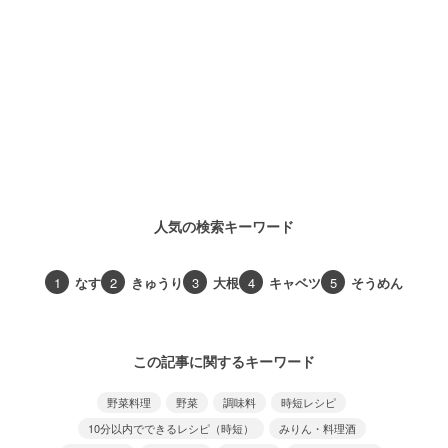
人気の検索キーワード
1
なす
2
きゅうり
3
大根
4
キャベツ
5
そうめん
この記事に関するキーワード
野菜料理
野菜
調味料
時短レシピ
10分以内でできるレシピ（時短）
みりん・料理酒