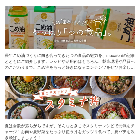
長年こめ油づくりに向き合ってきたつの食品の魅力を、macaroniの記事
とともにご紹介します。レシピや活用術はもちろん、製造現場や品質へ
のこだわりまで。こめ油をもっと好きになるコンテンツをぜひお楽しみ
ください。
夏は食欲が落ちがちですが、そんなときこそスタミナレシピで元気をチ
ャージ！お肉や夏野菜をたっぷり使う丼をガッツリ食べて、夏バテを吹
き飛ばしましょう！