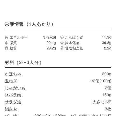
栄養情報（1人あたり）
エネルギー
379kcal
たんぱく質
11.9g
脂質
22.1g
炭水化物
39.8g
糖質
29.2g
食塩相当量
2.2g
（2〜3人分）
材料
かぼちゃ
300g
玉ねぎ
1/2個(100g)
じゃがいも
2個
豚バラ肉
150g
サラダ油
大さじ1杯
絹さや
3枚
だし汁
300cc(水：300cc、だしの素：小さじ1杯)