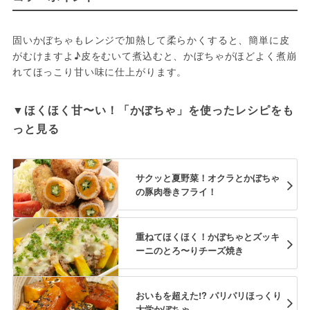
固いかぼちゃもレンジで加熱して柔らかくすると、簡単に皮
がむけますよ♪皮をむいて煮込むと、かぼちゃがほどよく煮崩
れてほっこり甘い味に仕上がります。
▼ほくほく甘〜い！「かぼちゃ」を使ったレシピをも
っと見る
サクッと夏野菜！オクラとかぼちゃ
の豚肉巻きフライ！
重ねてほくほく！かぼちゃとズッキ
ーニのとろ〜りチーズ焼き
おいもを超えた!? パリパリほっくり
大学かぼちゃ