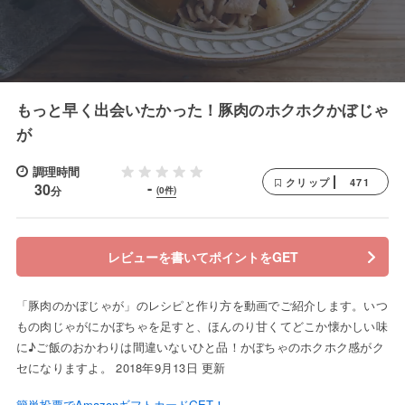
もっと早く出会いたかった！豚肉のホクホクかぼじゃ
が
調理時間
471
クリップ
-
30
分
(0件)
レビューを書いてポイントをGET
「豚肉のかぼじゃが」のレシピと作り方を動画でご紹介します。いつ
もの肉じゃがにかぼちゃを足すと、ほんのり甘くてどこか懐かしい味
に♪ご飯のおかわりは間違いないひと品！かぼちゃのホクホク感がク
セになりますよ。 2018年9月13日 更新
簡単投票でAmazonギフトカードGET！