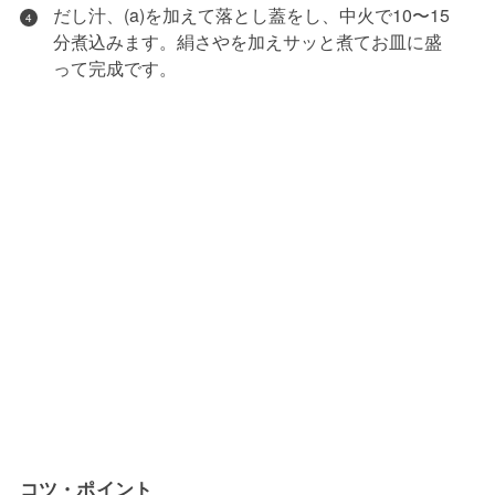
だし汁、(a)を加えて落とし蓋をし、中火で10〜15
4
分煮込みます。絹さやを加えサッと煮てお皿に盛
って完成です。
コツ・ポイント