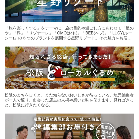
「旅を楽しくする」をテーマに、旅の目的や過ごし方にあわせて「星の
や」「界」「リゾナーレ」「OMO(おも)」「BEB(ベブ)」「LUCY(ルー
シー)」の 6 つのブランドを展開する星野リゾート。その魅力をお届け
する旅の連載。次の旅先探しのヒントにいかがですか？
松阪のまちを歩くと、まだ知らないおいしさが待っている。地元編集者
が一人で巡り、出会った店主の人柄や想いと味を伝えます。見ればきっ
と、松阪に行きたくなる。