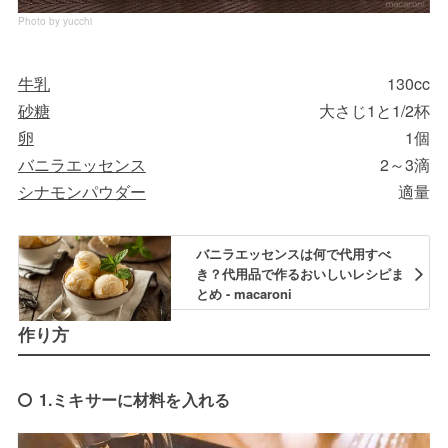
Photo by yucchi
牛乳
130cc
砂糖
大さじ1と1/2杯
卵
1個
バニラエッセンス
2～3滴
シナモンパウダー
適量
バニラエッセンスは何で代用すべ
き？代用品で作るおいしいレシピま
とめ - macaroni
作り方
1.ミキサーに材料を入れる