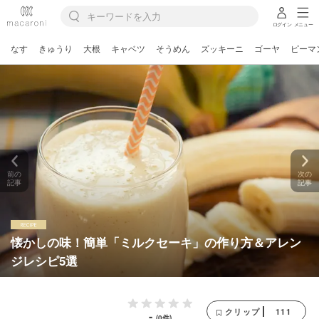
ログイン
メニュー
なす
きゅうり
大根
キャベツ
そうめん
ズッキーニ
ゴーヤ
ピーマ
前の
次の
記事
記事
懐かしの味！簡単「ミルクセーキ」の作り方＆アレン
ジレシピ5選
111
クリップ
-
(0件)