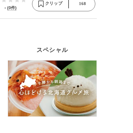
クリップ
168
-
(0件)
スペシャル