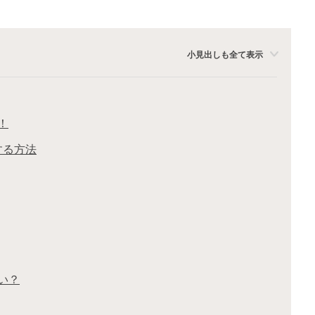
小見出しも全て表示
！
する方法
い？