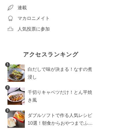
連載
マカロニメイト
人気投票に参加
アクセスランキング
1
白だしで味が決まる！なすの煮
浸し
2
千切りキャベツだけ！とん平焼
き風
3
ダブルソフトで作る人気レシピ
10選！朝食からおやつまでふん