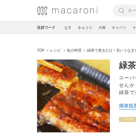
注目ワード
なす
きゅうり
大根
キャベツ
そ
TOP
レシピ
魚介料理
緑茶で煮るだけ！安いうなぎ
緑
スーパ
せんか
緑茶で
簡単投票