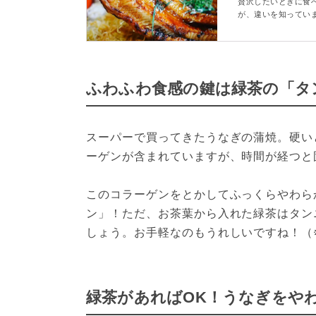
や味の違いも
贅沢したいときに食
が、違いを知ってい
違いについても解説
しようか迷わずに注
ふわふわ食感の鍵は緑茶の「タ
スーパーで買ってきたうなぎの蒲焼。硬い
ーゲンが含まれていますが、時間が経つと
このコラーゲンをとかしてふっくらやわら
ン」！ただ、お茶葉から入れた緑茶はタン
しょう。お手軽なのもうれしいですね！（
緑茶があればOK！うなぎをや