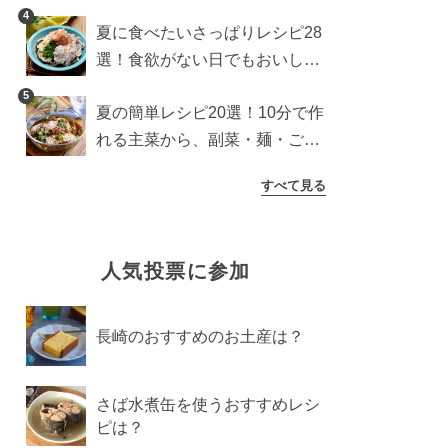
わり食パンを楽しむアレンジ
4
夏に食べたいさっぱりレシピ28
選！食欲がない日でもおいしい
簡単おかず・麺・ごはん
5
夏の簡単レシピ20選！10分で作
れる主菜から、副菜・麺・ごは
んまで一気に紹介
すべて見る
人気投票に参加
長崎のおすすめのお土産は？
さば水煮缶を使うおすすめレシ
ピは？