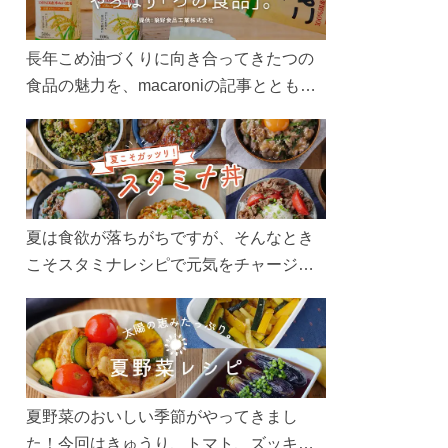
長年こめ油づくりに向き合ってきたつの
食品の魅力を、macaroniの記事とともに
ご紹介します。レシピや活用術はもちろ
ん、製造現場や品質へのこだわりまで。
こめ油をもっと好きになるコンテンツを
ぜひお楽しみください。
夏は食欲が落ちがちですが、そんなとき
こそスタミナレシピで元気をチャージ！
お肉や夏野菜をたっぷり使う丼をガッツ
リ食べて、夏バテを吹き飛ばしましょ
う！
夏野菜のおいしい季節がやってきまし
た！今回はきゅうり、トマト、ズッキー