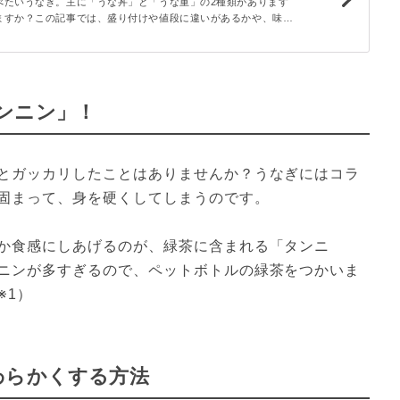
解説
べたいうなぎ。主に「うな丼」と「うな重」の2種類があります
ますか？この記事では、盛り付けや値段に違いがあるかや、味の
します。違いを知っておくと、「うな丼」と「うな重」どちらに
文できますよ♪
ンニン」！
とガッカリしたことはありませんか？うなぎにはコラ
固まって、身を硬くしてしまうのです。
か食感にしあげるのが、緑茶に含まれる「タンニ
ニンが多すぎるので、ペットボトルの緑茶をつかいま
※1）
わらかくする方法