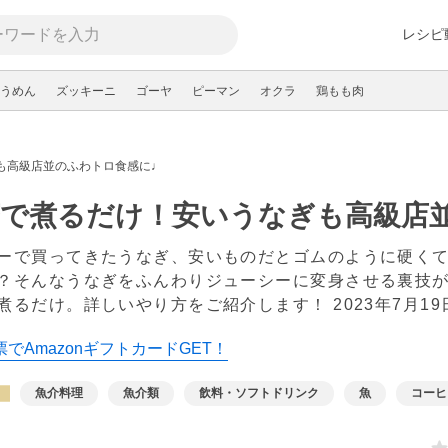
レシピ
うめん
ズッキーニ
ゴーヤ
ピーマン
オクラ
鶏もも肉
も高級店並のふわトロ食感に♩
茶で煮るだけ！安いうなぎも高級店
ーで買ってきたうなぎ、安いものだとゴムのように硬く
？そんなうなぎをふんわりジューシーに変身させる裏技
煮るだけ。詳しいやり方をご紹介します！
2023年7月19
でAmazonギフトカードGET！
魚介料理
魚介類
飲料・ソフトドリンク
魚
コーヒ