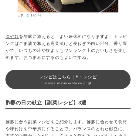
出典：
冷や奴
を酢豚に添えると、よい箸休めになりますよ。トッピ
ングはごま油で和える高菜漬けと長ねぎの白い部分。香り豊
かで、いつもの冷や奴よりもワンランク上のおいしさを楽し
めます。おつまみにするのもよいですね。
レシピはこちら｜E・レシピ
erecipe.woman.excite.co.jp
酢豚の日の献立【副菜レシピ】3選
酢豚に合う副菜レシピをご紹介します。酢豚に合わせて食材
や味付けを中華風にすることで、バランスのとれた献立に。
本格的な味わいながらも、ささっと作れるレシピをまとめま