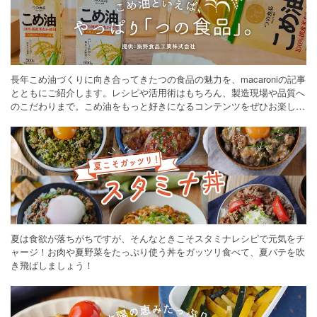
長年こめ油づくりに向き合ってきたつの食品の魅力を、macaroniの記事
とともにご紹介します。レシピや活用術はもちろん、製造現場や品質へ
のこだわりまで。こめ油をもっと好きになるコンテンツをぜひお楽しみ
ください。
夏は食欲が落ちがちですが、そんなときこそスタミナレシピで元気をチ
ャージ！お肉や夏野菜をたっぷり使う丼をガッツリ食べて、夏バテを吹
き飛ばしましょう！