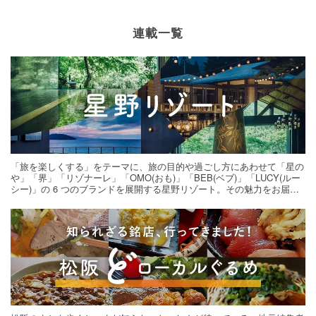
連載一覧
「旅を楽しくする」をテーマに、旅の目的や過ごし方にあわせて「星の
や」「界」「リゾナーレ」「OMO(おも)」「BEB(ベブ)」「LUCY(ルー
シー)」の 6 つのブランドを展開する星野リゾート。その魅力をお届け
する旅の連載。次の旅先探しのヒントにいかがですか？