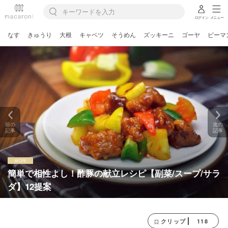
ログイン
メニュー
なす
きゅうり
大根
キャベツ
そうめん
ズッキーニ
ゴーヤ
ピーマ
前の
次の
記事
記事
簡単で相性よし！酢豚の献立レシピ【副菜/スープ/サラ
ダ】12提案
118
クリップ