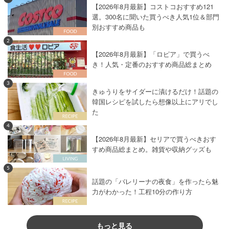
【2026年8月最新】コストコおすすめ121
選。300名に聞いた買うべき人気1位＆部門
別おすすめ商品も
2
【2026年8月最新】「ロピア」で買うべ
き！人気・定番のおすすめ商品総まとめ
3
きゅうりをサイダーに漬けるだけ！話題の
韓国レシピを試したら想像以上にアリでし
た
4
【2026年8月最新】セリアで買うべきおす
すめ商品総まとめ。雑貨や収納グッズも
5
話題の「バレリーナの夜食」を作ったら魅
力がわかった！工程10分の作り方
もっと見る