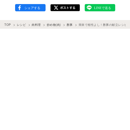
TOP
レシピ
肉料理
炒め物(肉)
酢豚
簡単で相性よし！酢豚の献立レシピ【副