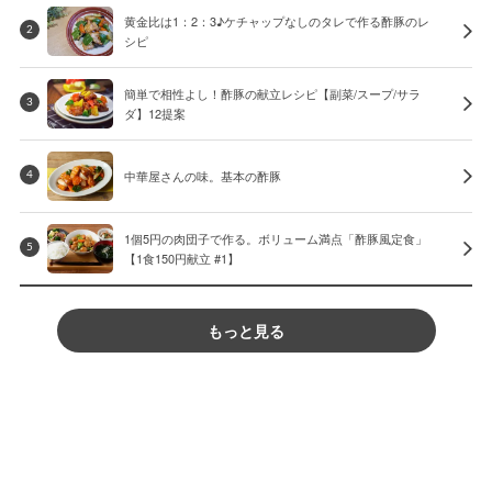
黄金比は1：2：3♪ケチャップなしのタレで作る酢豚のレ
2
シピ
簡単で相性よし！酢豚の献立レシピ【副菜/スープ/サラ
3
ダ】12提案
中華屋さんの味。基本の酢豚
4
1個5円の肉団子で作る。ボリューム満点「酢豚風定食」
5
【1食150円献立 #1】
もっと見る