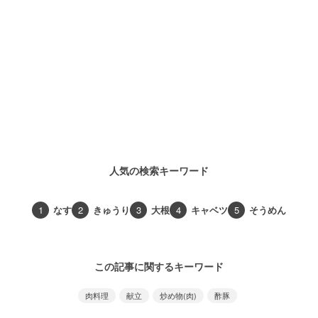
人気の検索キーワード
1
なす
2
きゅうり
3
大根
4
キャベツ
5
そうめん
この記事に関するキーワード
肉料理
献立
炒め物(肉)
酢豚