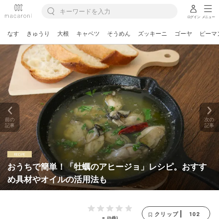
ログイン
メニュー
なす
きゅうり
大根
キャベツ
そうめん
ズッキーニ
ゴーヤ
ピーマ
前の
次の
記事
記事
おうちで簡単！「牡蠣のアヒージョ」レシピ。おすす
め具材やオイルの活用法も
102
クリップ
-
(0件)