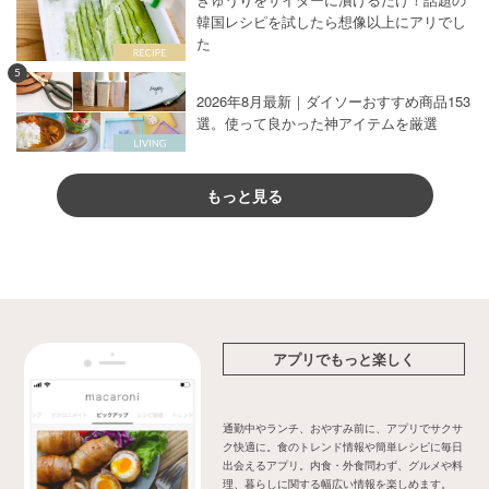
韓国レシピを試したら想像以上にアリでし
た
5
2026年8月最新｜ダイソーおすすめ商品153
選。使って良かった神アイテムを厳選
もっと見る
アプリでもっと楽しく
通勤中やランチ、おやすみ前に、アプリでサクサ
ク快適に。食のトレンド情報や簡単レシピに毎日
出会えるアプリ。内食・外食問わず、グルメや料
理、暮らしに関する幅広い情報を楽しめます。