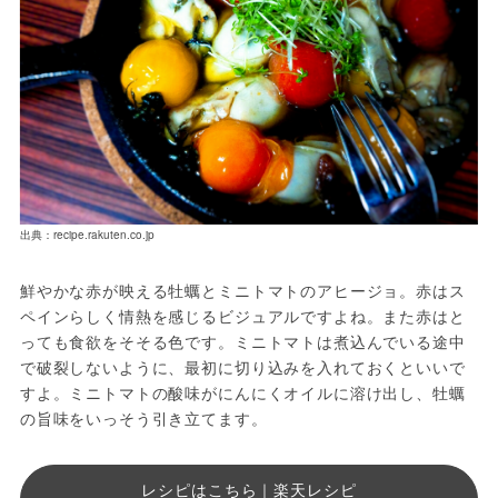
出典：recipe.rakuten.co.jp
鮮やかな赤が映える牡蠣とミニトマトのアヒージョ。赤はス
ペインらしく情熱を感じるビジュアルですよね。また赤はと
っても食欲をそそる色です。ミニトマトは煮込んでいる途中
で破裂しないように、最初に切り込みを入れておくといいで
すよ。ミニトマトの酸味がにんにくオイルに溶け出し、牡蠣
の旨味をいっそう引き立てます。
レシピはこちら｜楽天レシピ