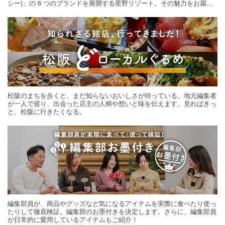
シー)」の 6 つのブランドを展開する星野リゾート。その魅力をお届け
する旅の連載。次の旅先探しのヒントにいかがですか？
松阪のまちを歩くと、まだ知らないおいしさが待っている。地元編集者
が一人で巡り、出会った店主の人柄や想いと味を伝えます。見ればきっ
と、松阪に行きたくなる。
編集部員が、商品やグッズなど気になるアイテムを実際に食べたり使っ
たりして徹底検証。編集部のお墨付きを決定します。さらに、編集部員
が日常的に愛用しているアイテムもご紹介！