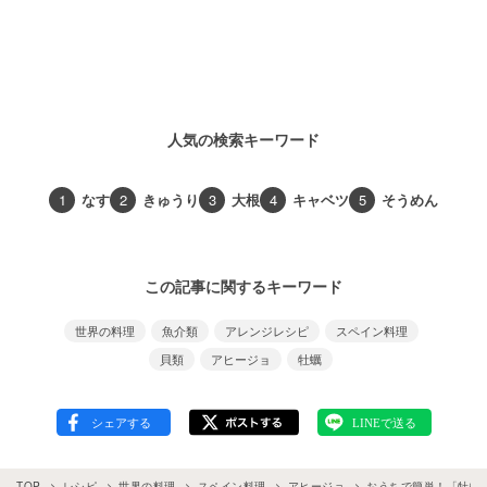
人気の検索キーワード
1
なす
2
きゅうり
3
大根
4
キャベツ
5
そうめん
この記事に関するキーワード
世界の料理
魚介類
アレンジレシピ
スペイン料理
貝類
アヒージョ
牡蠣
TOP
レシピ
世界の料理
スペイン料理
アヒージョ
おうちで簡単！「牡蠣