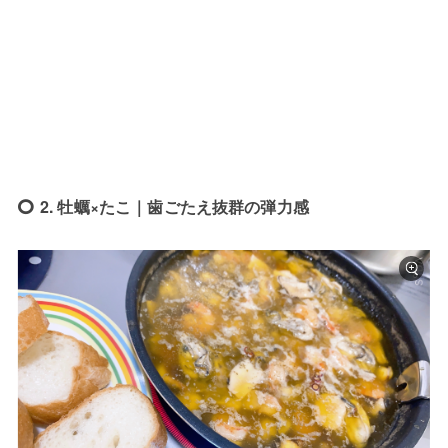
2. 牡蠣×たこ｜歯ごたえ抜群の弾力感