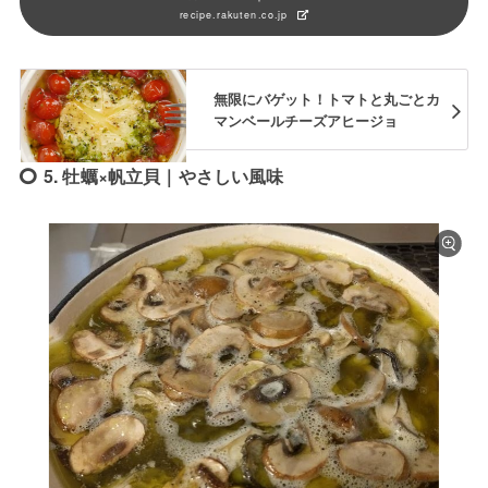
recipe.rakuten.co.jp
無限にバゲット！トマトと丸ごとカ
マンベールチーズアヒージョ
5. 牡蠣×帆立貝｜やさしい風味