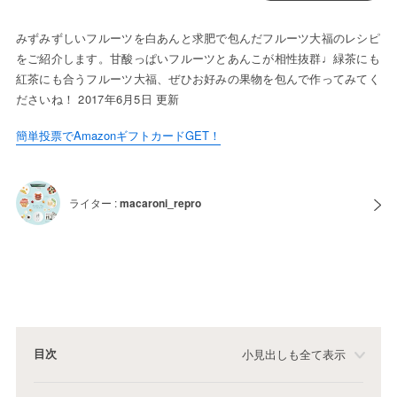
みずみずしいフルーツを白あんと求肥で包んだフルーツ大福のレシピ
をご紹介します。甘酸っぱいフルーツとあんこが相性抜群♩緑茶にも
紅茶にも合うフルーツ大福、ぜひお好みの果物を包んで作ってみてく
ださいね！ 2017年6月5日 更新
簡単投票でAmazonギフトカードGET！
ライター :
macaroni_repro
目次
小見出しも全て表示