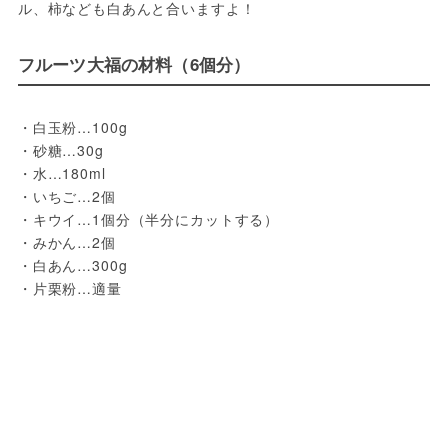
ル、柿なども白あんと合いますよ！
フルーツ大福の材料（6個分）
・白玉粉…100g

・砂糖…30g

・水…180ml

・いちご…2個

・キウイ…1個分（半分にカットする）

・みかん…2個

・白あん…300g

・片栗粉…適量