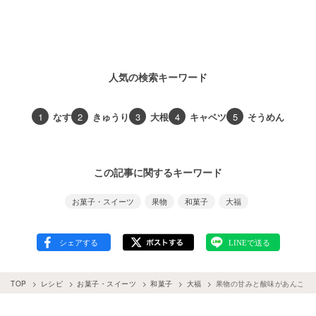
人気の検索キーワード
1
なす
2
きゅうり
3
大根
4
キャベツ
5
そうめん
この記事に関するキーワード
お菓子・スイーツ
果物
和菓子
大福
TOP
レシピ
お菓子・スイーツ
和菓子
大福
果物の甘みと酸味があんこに