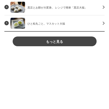
黒豆とお餅が大変身。 レンジで簡単「黒豆大福」
4
ひと粒丸ごと。マスカット大福
5
もっと見る