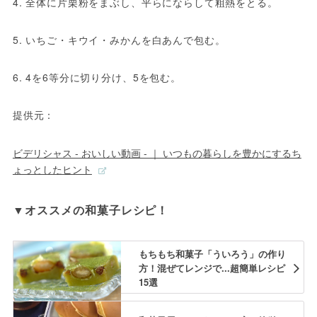
4. 全体に片栗粉をまぶし、平らにならして粗熱をとる。
5. いちご・キウイ・みかんを白あんで包む。
6. 4を6等分に切り分け、5を包む。
提供元：
ビデリシャス - おいしい動画 - ｜ いつもの暮らしを豊かにするち
ょっとしたヒント
▼オススメの和菓子レシピ！
もちもち和菓子「ういろう」の作り
方！混ぜてレンジで...超簡単レシピ
15選