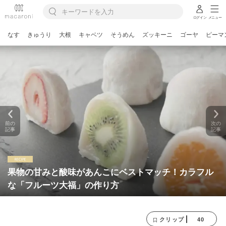
ログイン
メニュー
なす
きゅうり
大根
キャベツ
そうめん
ズッキーニ
ゴーヤ
ピーマ
前の
次の
記事
記事
果物の甘みと酸味があんこにベストマッチ！カラフル
な「フルーツ大福」の作り方
40
クリップ