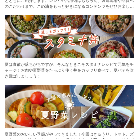
とともにご紹介します。レシピや活用術はもちろん、製造現場や品質へ
のこだわりまで。こめ油をもっと好きになるコンテンツをぜひお楽しみ
ください。
夏は食欲が落ちがちですが、そんなときこそスタミナレシピで元気をチ
ャージ！お肉や夏野菜をたっぷり使う丼をガッツリ食べて、夏バテを吹
き飛ばしましょう！
夏野菜のおいしい季節がやってきました！今回はきゅうり、トマト、ズ