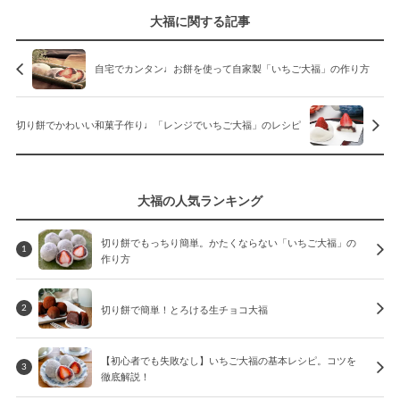
大福に関する記事
自宅でカンタン♩お餅を使って自家製「いちご大福」の作り方
切り餅でかわいい和菓子作り♩「レンジでいちご大福」のレシピ
大福の人気ランキング
切り餅でもっちり簡単。かたくならない「いちご大福」の
1
作り方
切り餅で簡単！とろける生チョコ大福
2
【初心者でも失敗なし】いちご大福の基本レシピ。コツを
3
徹底解説！