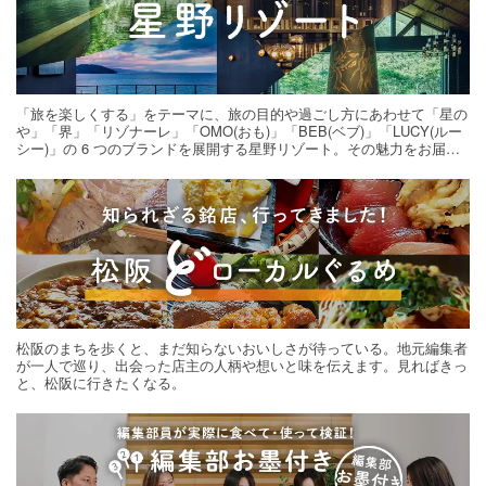
「旅を楽しくする」をテーマに、旅の目的や過ごし方にあわせて「星の
や」「界」「リゾナーレ」「OMO(おも)」「BEB(ベブ)」「LUCY(ルー
シー)」の 6 つのブランドを展開する星野リゾート。その魅力をお届け
する旅の連載。次の旅先探しのヒントにいかがですか？
松阪のまちを歩くと、まだ知らないおいしさが待っている。地元編集者
が一人で巡り、出会った店主の人柄や想いと味を伝えます。見ればきっ
と、松阪に行きたくなる。