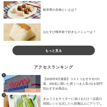
岐阜県の名物といえば？
おむすび権米衛で好きなメニューは？
もっと見る
アクセスランキング
1
【2026年8月最新】コストコおすすめ121
選。300名に聞いた買うべき人気1位＆部門
別おすすめ商品も
2
きゅうりをサイダーに漬けるだけ！話題の
韓国レシピを試したら想像以上にアリでし