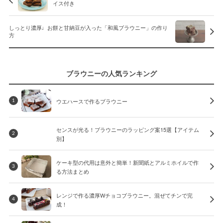
イス付き
しっとり濃厚♩お餅と甘納豆が入った「和風ブラウニー」の作り
方
ブラウニーの人気ランキング
ウエハースで作るブラウニー
1
センスが光る！ブラウニーのラッピング案15選【アイテム
2
別】
ケーキ型の代用は意外と簡単！新聞紙とアルミホイルで作
3
る方法まとめ
レンジで作る濃厚Wチョコブラウニー。混ぜてチンで完
4
成！