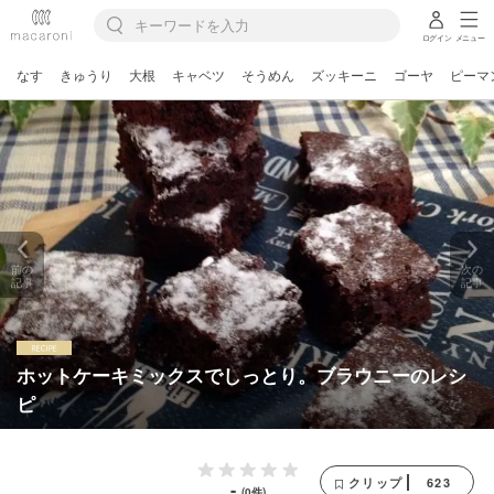
ログイン
メニュー
なす
きゅうり
大根
キャベツ
そうめん
ズッキーニ
ゴーヤ
ピーマ
前の
次の
記事
記事
ホットケーキミックスでしっとり。ブラウニーのレシ
ピ
623
クリップ
-
(0件)