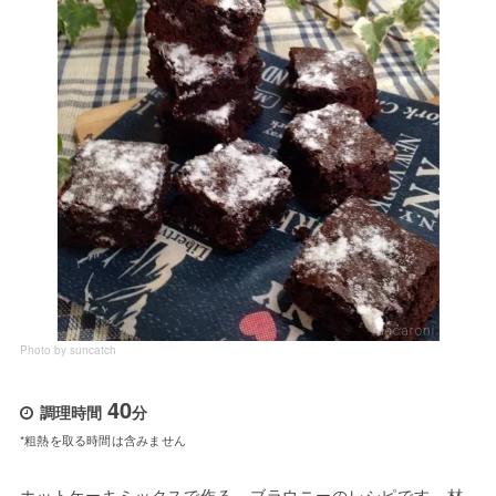
Photo by suncatch
40
調理時間
分
*粗熱を取る時間は含みません
ホットケーキミックスで作る、ブラウニーのレシピです。材