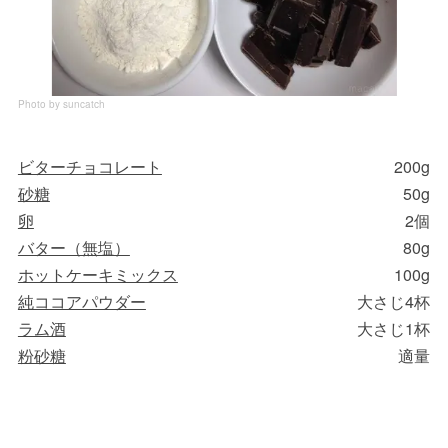
Photo by suncatch
ビターチョコレート
200g
砂糖
50g
卵
2個
バター（無塩）
80g
ホットケーキミックス
100g
純ココアパウダー
大さじ4杯
ラム酒
大さじ1杯
粉砂糖
適量