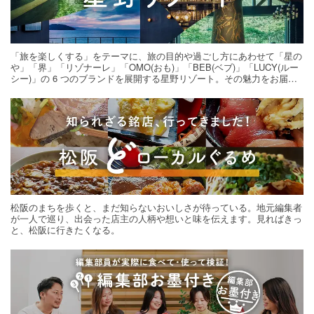
「旅を楽しくする」をテーマに、旅の目的や過ごし方にあわせて「星の
や」「界」「リゾナーレ」「OMO(おも)」「BEB(ベブ)」「LUCY(ルー
シー)」の 6 つのブランドを展開する星野リゾート。その魅力をお届け
する旅の連載。次の旅先探しのヒントにいかがですか？
松阪のまちを歩くと、まだ知らないおいしさが待っている。地元編集者
が一人で巡り、出会った店主の人柄や想いと味を伝えます。見ればきっ
と、松阪に行きたくなる。