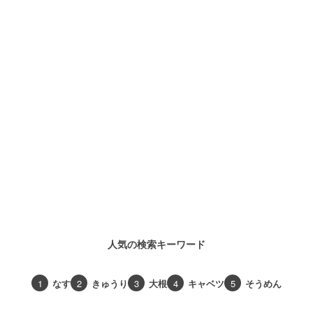
人気の検索キーワード
1
なす
2
きゅうり
3
大根
4
キャベツ
5
そうめん