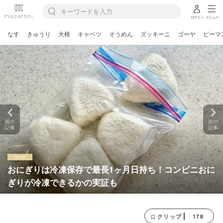
ログイン
メニュー
なす
きゅうり
大根
キャベツ
そうめん
ズッキーニ
ゴーヤ
ピーマ
前の
次の
記事
記事
おにぎりは冷凍保存で最長1ヶ月日持ち！コンビニおに
ぎりが冷凍できるかの実証も
178
クリップ