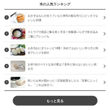
米の人気ランキング
おかずはなにが合う？いなり寿司の献立作りにピッタリな
1
レシピ20選
ストウブで絶品ご飯を炊く方法！炊飯器いらずで炊き込み
2
ご飯にアレンジも
お弁当おにぎりレシピ18選！冷めてもおいしい作り方と時
3
短アレンジを紹介
お米1合のベストな水の量は？意外と知らないおいしい炊
4
き方
炊いたお米が固かった！応急処置をしたら「見事にふっく
5
ら」「これは役立つ」
もっと見る