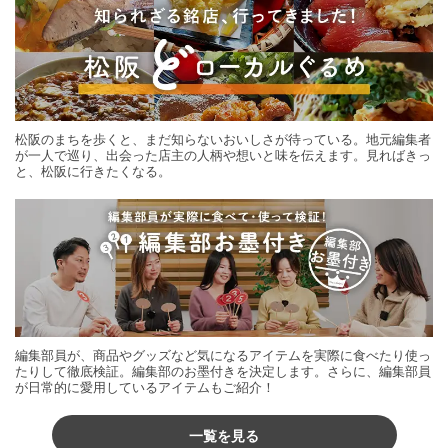
松阪のまちを歩くと、まだ知らないおいしさが待っている。地元編集者
が一人で巡り、出会った店主の人柄や想いと味を伝えます。見ればきっ
と、松阪に行きたくなる。
編集部員が、商品やグッズなど気になるアイテムを実際に食べたり使っ
たりして徹底検証。編集部のお墨付きを決定します。さらに、編集部員
が日常的に愛用しているアイテムもご紹介！
一覧を見る