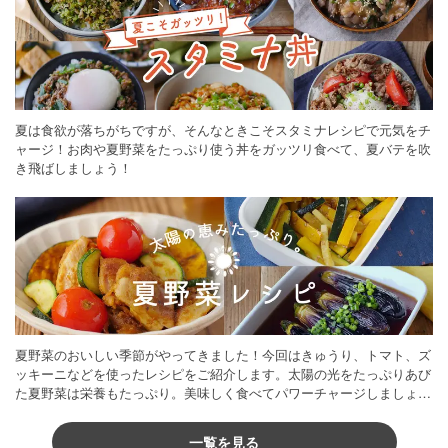
夏は食欲が落ちがちですが、そんなときこそスタミナレシピで元気をチ
ャージ！お肉や夏野菜をたっぷり使う丼をガッツリ食べて、夏バテを吹
き飛ばしましょう！
夏野菜のおいしい季節がやってきました！今回はきゅうり、トマト、ズ
ッキーニなどを使ったレシピをご紹介します。太陽の光をたっぷりあび
た夏野菜は栄養もたっぷり。美味しく食べてパワーチャージしましょう
♪
一覧を見る