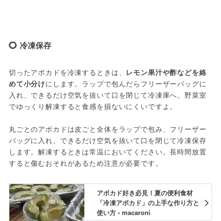
冷凍保存
切ったアボカドを冷凍するときは、
レモン果汁や酢などを絡
めて小分け
にします。ラップで包んだらフリーザーバッグに
入れ、できるだけ空気を抜いて口を閉じて冷凍庫へ。野菜室
でゆっくり解凍すると食感を損ないにくいですよ。
丸ごとのアボカドは皮ごと全体をラップで包み、フリーザー
バッグに入れ、できるだけ空気を抜いて口を閉じて冷凍保存
します。解凍するときは常温においてください。長時間放置
すると傷むおそれがあるため注意が必要です。
アボカド好き必見！夏の便利食材
「冷凍アボカド」の上手な作り方と
使い方 - macaroni