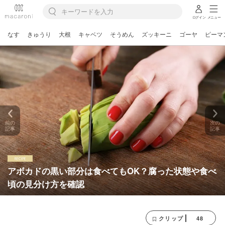
ログイン
メニュー
なす
きゅうり
大根
キャベツ
そうめん
ズッキーニ
ゴーヤ
ピーマ
前の
次の
記事
記事
アボカドの黒い部分は食べてもOK？腐った状態や食べ
頃の見分け方を確認
48
クリップ