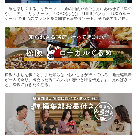
「旅を楽しくする」をテーマに、旅の目的や過ごし方にあわせて「星の
や」「界」「リゾナーレ」「OMO(おも)」「BEB(ベブ)」「LUCY(ルー
シー)」の 6 つのブランドを展開する星野リゾート。その魅力をお届け
する旅の連載。次の旅先探しのヒントにいかがですか？
松阪のまちを歩くと、まだ知らないおいしさが待っている。地元編集者
が一人で巡り、出会った店主の人柄や想いと味を伝えます。見ればきっ
と、松阪に行きたくなる。