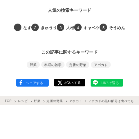
人気の検索キーワード
1
なす
2
きゅうり
3
大根
4
キャベツ
5
そうめん
この記事に関するキーワード
野菜
料理の雑学
定番の野菜
アボカド
TOP
レシピ
野菜
定番の野菜
アボカド
アボカドの黒い部分は食べてもO