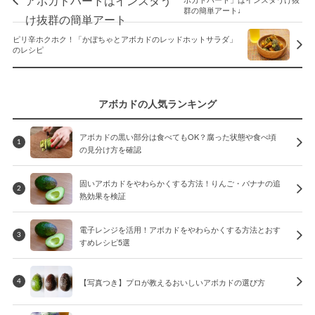
群の簡単アート♩
ピリ辛ホクホク！「かぼちゃとアボカドのレッドホットサラダ」
のレシピ
アボカドの人気ランキング
アボカドの黒い部分は食べてもOK？腐った状態や食べ頃
1
の見分け方を確認
固いアボカドをやわらかくする方法！りんご・バナナの追
2
熟効果を検証
電子レンジを活用！アボカドをやわらかくする方法とおす
3
すめレシピ5選
【写真つき】プロが教えるおいしいアボカドの選び方
4