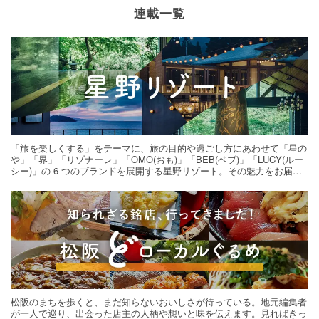
連載一覧
「旅を楽しくする」をテーマに、旅の目的や過ごし方にあわせて「星の
や」「界」「リゾナーレ」「OMO(おも)」「BEB(ベブ)」「LUCY(ルー
シー)」の 6 つのブランドを展開する星野リゾート。その魅力をお届け
する旅の連載。次の旅先探しのヒントにいかがですか？
松阪のまちを歩くと、まだ知らないおいしさが待っている。地元編集者
が一人で巡り、出会った店主の人柄や想いと味を伝えます。見ればきっ