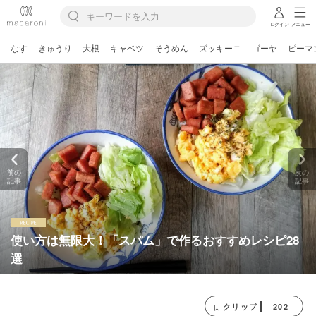
ログイン
メニュー
なす
きゅうり
大根
キャベツ
そうめん
ズッキーニ
ゴーヤ
ピーマ
前の
次の
記事
記事
使い方は無限大！「スパム」で作るおすすめレシピ28
選
202
クリップ