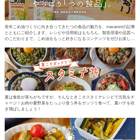
長年こめ油づくりに向き合ってきたつの食品の魅力を、macaroniの記事
とともにご紹介します。レシピや活用術はもちろん、製造現場や品質へ
のこだわりまで。こめ油をもっと好きになるコンテンツをぜひお楽しみ
ください。
夏は食欲が落ちがちですが、そんなときこそスタミナレシピで元気をチ
ャージ！お肉や夏野菜をたっぷり使う丼をガッツリ食べて、夏バテを吹
き飛ばしましょう！