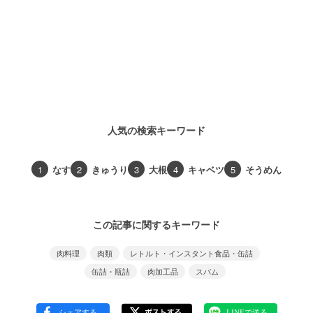
人気の検索キーワード
1
なす
2
きゅうり
3
大根
4
キャベツ
5
そうめん
この記事に関するキーワード
肉料理
肉類
レトルト・インスタント食品・缶詰
缶詰・瓶詰
肉加工品
スパム