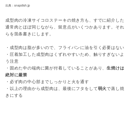
出典：snapdish.jp
成型肉の冷凍サイコロステーキの焼き方も、すでに紹介した
通常肉とほぼ同じながら、留意点がいくつかあります。それ
らを箇条書きにします。
・成型肉は脂が多いので、フライパンに油を引く必要はない
・圧着加工した成型肉はくずれやすいため、触りすぎないよ
う注意
・固めた中の端肉に菌が付着していることがあり、
生焼けは
絶対に厳禁
・必ず肉の中心部までしっかりと火を通す
・以上の理由から成型肉は、最後にフタをして
弱火
で蒸し焼
きにする