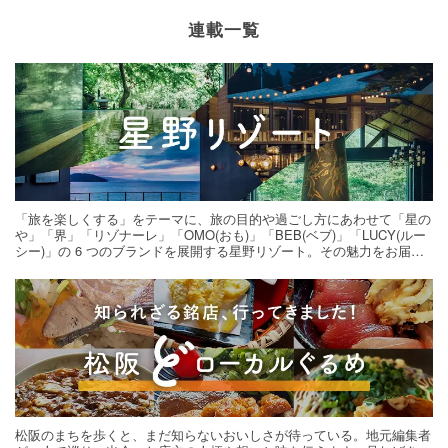
連載一覧
「旅を楽しくする」をテーマに、旅の目的や過ごし方にあわせて「星の
や」「界」「リゾナーレ」「OMO(おも)」「BEB(ベブ)」「LUCY(ルー
シー)」の 6 つのブランドを展開する星野リゾート。その魅力をお届け
する旅の連載。次の旅先探しのヒントにいかがですか？
松阪のまちを歩くと、まだ知らないおいしさが待っている。地元編集者