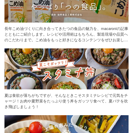
長年こめ油づくりに向き合ってきたつの食品の魅力を、macaroniの記事
とともにご紹介します。レシピや活用術はもちろん、製造現場や品質へ
のこだわりまで。こめ油をもっと好きになるコンテンツをぜひお楽しみ
ください。
夏は食欲が落ちがちですが、そんなときこそスタミナレシピで元気をチ
ャージ！お肉や夏野菜をたっぷり使う丼をガッツリ食べて、夏バテを吹
き飛ばしましょう！