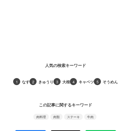
人気の検索キーワード
1
なす
2
きゅうり
3
大根
4
キャベツ
5
そうめん
この記事に関するキーワード
肉料理
肉類
ステーキ
牛肉