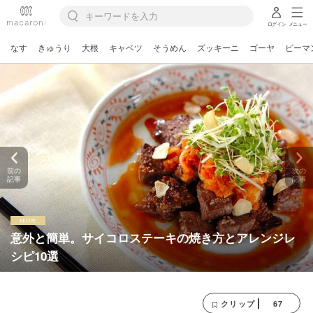
ログイン
メニュー
なす
きゅうり
大根
キャベツ
そうめん
ズッキーニ
ゴーヤ
ピーマ
前の
次の
記事
記事
意外と簡単。サイコロステーキの焼き方とアレンジレ
シピ10選
67
クリップ