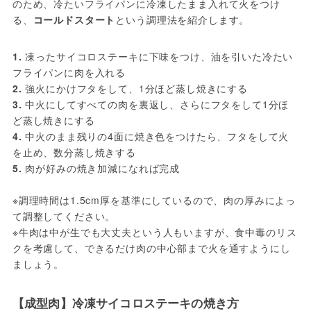
のため、冷たいフライパンに冷凍したまま入れて火をつけ
る、
コールドスタート
という調理法を紹介します。
1.
 凍ったサイコロステーキに下味をつけ、油を引いた冷たい
フライパンに肉を入れる
2.
 強火にかけフタをして、1分ほど蒸し焼きにする
3.
 中火にしてすべての肉を裏返し、さらにフタをして1分ほ
ど蒸し焼きにする
4.
 中火のまま残りの4面に焼き色をつけたら、フタをして火
を止め、数分蒸し焼きする
5.
 肉が好みの焼き加減になれば完成
※調理時間は1.5cm厚を基準にしているので、肉の厚みによっ
て調整してください。
※牛肉は中が生でも大丈夫という人もいますが、食中毒のリス
クを考慮して、できるだけ肉の中心部まで火を通すようにし
ましょう。
【成型肉】冷凍サイコロステーキの焼き方