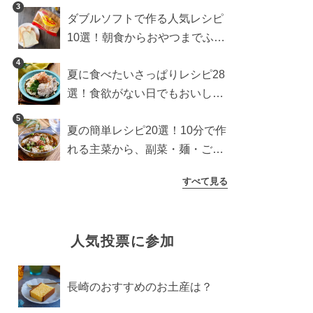
3
ダブルソフトで作る人気レシピ
10選！朝食からおやつまでふん
わり食パンを楽しむアレンジ
4
夏に食べたいさっぱりレシピ28
選！食欲がない日でもおいしい
簡単おかず・麺・ごはん
5
夏の簡単レシピ20選！10分で作
れる主菜から、副菜・麺・ごは
んまで一気に紹介
すべて見る
人気投票に参加
長崎のおすすめのお土産は？