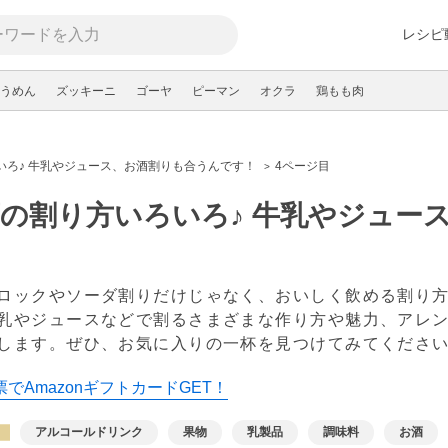
レシピ
うめん
ズッキーニ
ゴーヤ
ピーマン
オクラ
鶏もも肉
いろ♪ 牛乳やジュース、お酒割りも合うんです！
4ページ目
の割り方いろいろ♪ 牛乳やジュー
！
ロックやソーダ割りだけじゃなく、おいしく飲める割り方
乳やジュースなどで割るさまざまな作り方や魅力、アレ
します。ぜひ、お気に入りの一杯を見つけてみてくださ
でAmazonギフトカードGET！
アルコールドリンク
果物
乳製品
調味料
お酒