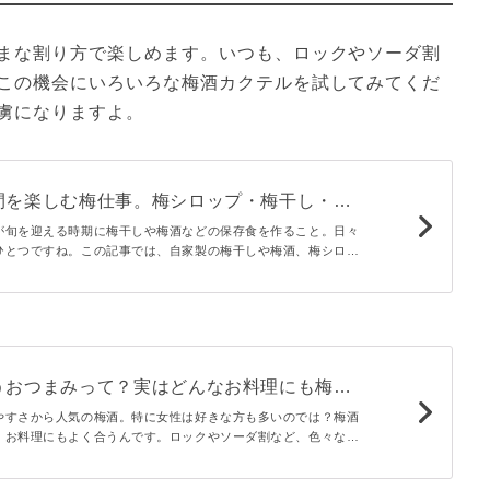
まな割り方で楽しめます。いつも、ロックやソーダ割
この機会にいろいろな梅酒カクテルを試してみてくだ
虜になりますよ。
間を楽しむ梅仕事。梅シロップ・梅干し・梅
が旬を迎える時期に梅干しや梅酒などの保存食を作ること。日々
ひとつですね。この記事では、自家製の梅干しや梅酒、梅シロッ
味噌を作る時期や材料、作り方、楽しみ方を詳しく解説します。
ぜひ挑戦してみてくださいね。
うおつまみって？実はどんなお料理にも梅酒
やすさから人気の梅酒。特に女性は好きな方も多いのでは？梅酒
、お料理にもよく合うんです。ロックやソーダ割など、色々な飲
さっぱりとしたメニューから濃い味まで、幅広く楽しむことがで