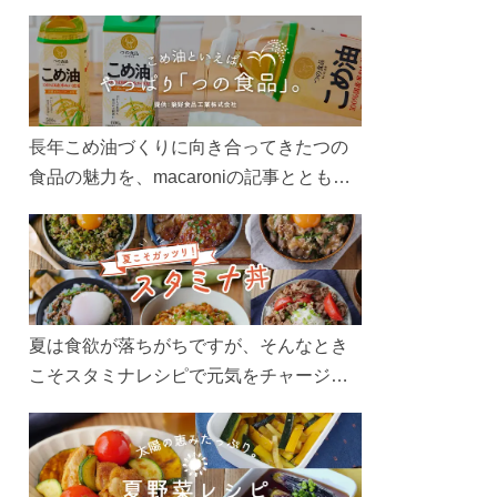
長年こめ油づくりに向き合ってきたつの
食品の魅力を、macaroniの記事とともに
ご紹介します。レシピや活用術はもちろ
ん、製造現場や品質へのこだわりまで。
こめ油をもっと好きになるコンテンツを
ぜひお楽しみください。
夏は食欲が落ちがちですが、そんなとき
こそスタミナレシピで元気をチャージ！
お肉や夏野菜をたっぷり使う丼をガッツ
リ食べて、夏バテを吹き飛ばしましょ
う！