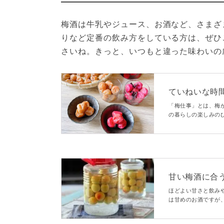
梅酒は牛乳やジュース、お酒など、さまざ
りなど定番の飲み方をしている方は、ぜひ
さいね。きっと、いつもと違った味わいの
ていねいな時
酒の楽しみ方
「梅仕事」とは、梅
の暮らしの楽しみの
プ、梅しょうゆ、梅
梅が出回る季節に、
甘い梅酒に合
はおすすめ！
ほどよい甘さと飲み
は甘めのお酒ですが
み方ができるので、
きますよ。