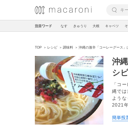
注目ワード
なす
きゅうり
大根
キャベツ
そ
TOP
レシピ
調味料
沖縄の激辛「コーレーグース」
沖縄
シ
「コー
縄では
ような
2021
簡単投票