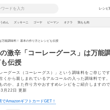
レシピ
うめん
ズッキーニ
ゴーヤ
ピーマン
オクラ
鶏もも肉
は万能調味料！ 基本の作り方とレシピも伝授
の激辛「コーレーグース」は万能調
ピも伝授
レーグース（コーレーグス）」という調味料をご存じで
古くから親しまれているアルコールの入った調味料です
ものか、また作り方やおすすめレシピをご紹介しますの
年3月22日 更新
でAmazonギフトカードGET！