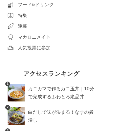
フード&ドリンク
特集
連載
マカロニメイト
人気投票に参加
アクセスランキング
1
カニカマで作るカニ玉丼｜10分
で完成するふわとろ絶品丼
2
白だしで味が決まる！なすの煮
浸し
3