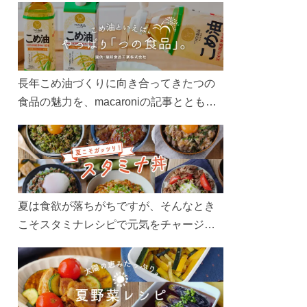
長年こめ油づくりに向き合ってきたつの
食品の魅力を、macaroniの記事とともに
ご紹介します。レシピや活用術はもちろ
ん、製造現場や品質へのこだわりまで。
こめ油をもっと好きになるコンテンツを
ぜひお楽しみください。
夏は食欲が落ちがちですが、そんなとき
こそスタミナレシピで元気をチャージ！
お肉や夏野菜をたっぷり使う丼をガッツ
リ食べて、夏バテを吹き飛ばしましょ
う！