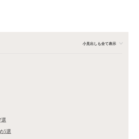
小見出しも全て表示
7選
め5選