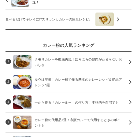
逸！
食べるだけでキレイに!?スリランカカレーの簡単レシピ♩
カレー粉の人気ランキング
タモリカレーを徹底再現！ほろほろの鶏肉がたまらないお
1
いしさ
ルウは卒業！カレー粉で作る基本のカレーレシピ＆絶品ア
2
レンジ5選
一から作る「カレールー」の作り方！本格的を自宅でも
3
カレー粉の代用品7選！市販のルーで代用するときのポイ
4
ントも