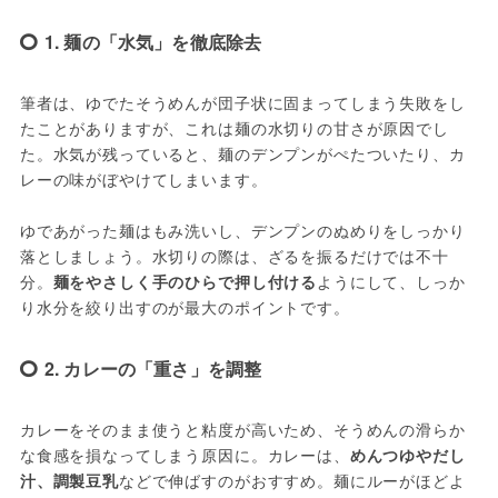
1. 麺の「水気」を徹底除去
筆者は、ゆでたそうめんが団子状に固まってしまう失敗をし
たことがありますが、これは麺の水切りの甘さが原因でし
た。水気が残っていると、麺のデンプンがぺたついたり、カ
レーの味がぼやけてしまいます。
ゆであがった麺はもみ洗いし、デンプンのぬめりをしっかり
落としましょう。水切りの際は、ざるを振るだけでは不十
分。
麺をやさしく手のひらで押し付ける
ようにして、しっか
り水分を絞り出すのが最大のポイントです。
2. カレーの「重さ」を調整
カレーをそのまま使うと粘度が高いため、そうめんの滑らか
な食感を損なってしまう原因に。カレーは、
めんつゆやだし
汁、調製豆乳
などで伸ばすのがおすすめ。麺にルーがほどよ