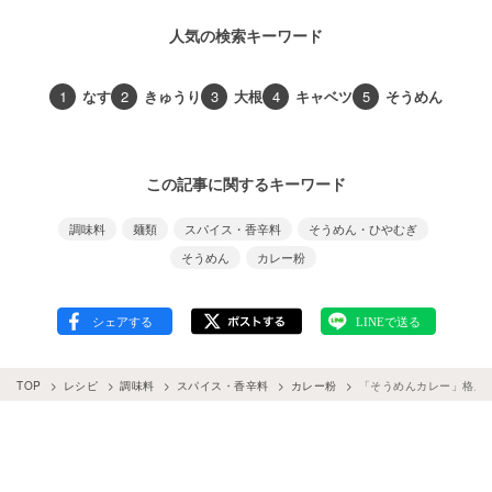
人気の検索キーワード
1
なす
2
きゅうり
3
大根
4
キャベツ
5
そうめん
この記事に関するキーワード
調味料
麺類
スパイス・香辛料
そうめん・ひやむぎ
そうめん
カレー粉
TOP
レシピ
調味料
スパイス・香辛料
カレー粉
「そうめんカレー」格上