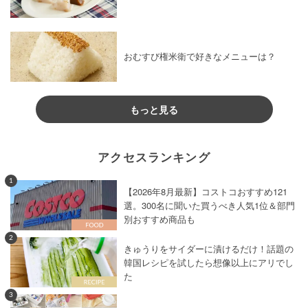
おむすび権米衛で好きなメニューは？
もっと見る
アクセスランキング
1
【2026年8月最新】コストコおすすめ121
選。300名に聞いた買うべき人気1位＆部門
別おすすめ商品も
2
きゅうりをサイダーに漬けるだけ！話題の
韓国レシピを試したら想像以上にアリでし
た
3