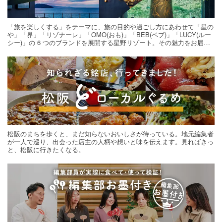
「旅を楽しくする」をテーマに、旅の目的や過ごし方にあわせて「星の
や」「界」「リゾナーレ」「OMO(おも)」「BEB(ベブ)」「LUCY(ルー
シー)」の 6 つのブランドを展開する星野リゾート。その魅力をお届け
する旅の連載。次の旅先探しのヒントにいかがですか？
松阪のまちを歩くと、まだ知らないおいしさが待っている。地元編集者
が一人で巡り、出会った店主の人柄や想いと味を伝えます。見ればきっ
と、松阪に行きたくなる。