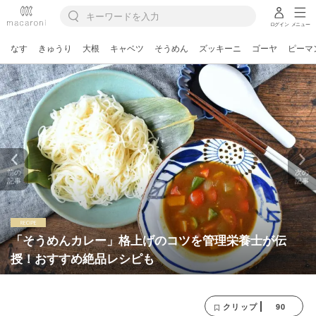
ログイン
メニュー
なす
きゅうり
大根
キャベツ
そうめん
ズッキーニ
ゴーヤ
ピーマ
前の
次の
記事
記事
「そうめんカレー」格上げのコツを管理栄養士が伝
授！おすすめ絶品レシピも
90
クリップ