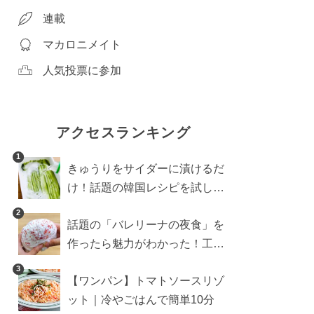
連載
マカロニメイト
人気投票に参加
アクセスランキング
1
きゅうりをサイダーに漬けるだ
け！話題の韓国レシピを試した
ら想像以上にアリでした
2
話題の「バレリーナの夜食」を
作ったら魅力がわかった！工程
10分の作り方
3
【ワンパン】トマトソースリゾ
ット｜冷やごはんで簡単10分