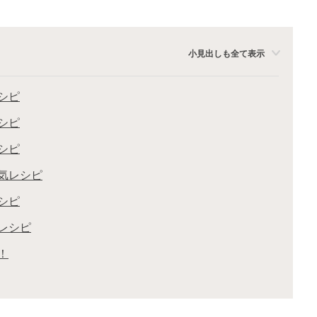
小見出しも全て表示
シピ
シピ
シピ
気レシピ
シピ
レシピ
！