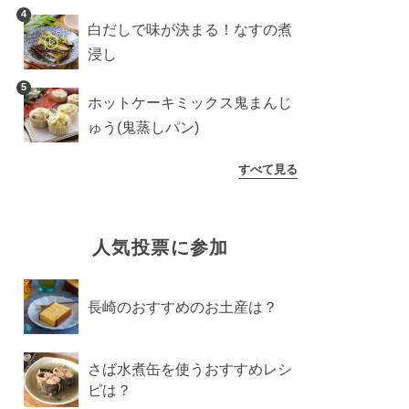
4
白だしで味が決まる！なすの煮
浸し
5
ホットケーキミックス鬼まんじ
ゅう(鬼蒸しパン)
すべて見る
人気投票に参加
長崎のおすすめのお土産は？
さば水煮缶を使うおすすめレシ
ピは？