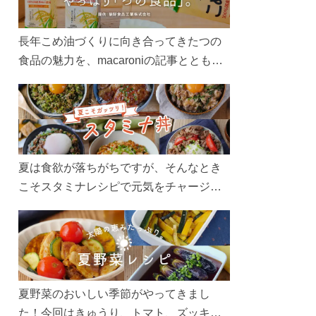
長年こめ油づくりに向き合ってきたつの
食品の魅力を、macaroniの記事とともに
ご紹介します。レシピや活用術はもちろ
ん、製造現場や品質へのこだわりまで。
こめ油をもっと好きになるコンテンツを
ぜひお楽しみください。
夏は食欲が落ちがちですが、そんなとき
こそスタミナレシピで元気をチャージ！
お肉や夏野菜をたっぷり使う丼をガッツ
リ食べて、夏バテを吹き飛ばしましょ
う！
夏野菜のおいしい季節がやってきまし
た！今回はきゅうり、トマト、ズッキー