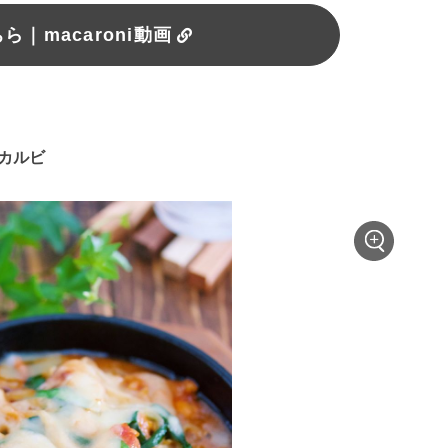
｜macaroni動画
ッカルビ