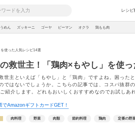
レシピ
うめん
ズッキーニ
ゴーヤ
ピーマン
オクラ
鶏もも肉
を使った人気レシピ14選
の救世主！「鶏肉×もやし」を使っ
救世主といえば「もやし」と「鶏肉」ですよね。困った
のではないでしょうか。こちらの記事では、コスパ抜群
品ご紹介します。どれもおいしくおすすめなのでお試しあ
でAmazonギフトカードGET！
肉料理
野菜
肉類
節約料理
鶏肉
定番の野