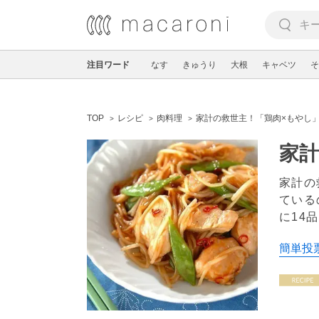
注目ワード
なす
きゅうり
大根
キャベツ
そ
TOP
レシピ
肉料理
家計の救世主！「鶏肉×もやし」
家計
家計の
ている
に14
簡単投票