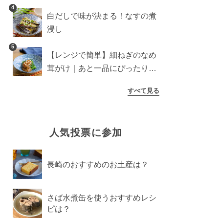
介
4
白だしで味が決まる！なすの煮
浸し
5
【レンジで簡単】細ねぎのなめ
茸がけ｜あと一品にぴったり副
菜
すべて見る
人気投票に参加
長崎のおすすめのお土産は？
さば水煮缶を使うおすすめレシ
ピは？