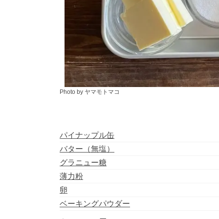
Photo by ヤマモトマコ
パイナップル缶
バター（無塩）
グラニュー糖
薄力粉
卵
ベーキングパウダー