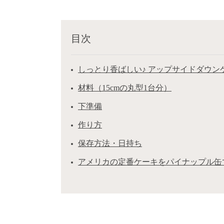
目次
しっとり香ばしい♪ アップサイドダウン
材料（15cmの丸型1台分）
下準備
作り方
保存方法・日持ち
アメリカの定番ケーキをパイナップル缶