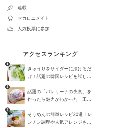
連載
マカロニメイト
人気投票に参加
アクセスランキング
1
きゅうりをサイダーに漬けるだ
け！話題の韓国レシピを試した
ら想像以上にアリでした
2
話題の「バレリーナの夜食」を
作ったら魅力がわかった！工程
10分の作り方
3
そうめんの簡単レシピ20選！レ
ンチン調理や人気アレンジも紹