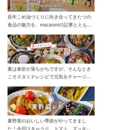
長年こめ油づくりに向き合ってきたつの
食品の魅力を、macaroniの記事とともに
ご紹介します。レシピや活用術はもちろ
ん、製造現場や品質へのこだわりまで。
こめ油をもっと好きになるコンテンツを
ぜひお楽しみください。
夏は食欲が落ちがちですが、そんなとき
こそスタミナレシピで元気をチャージ！
お肉や夏野菜をたっぷり使う丼をガッツ
リ食べて、夏バテを吹き飛ばしましょ
う！
夏野菜のおいしい季節がやってきまし
た！今回はきゅうり、トマト、ズッキー