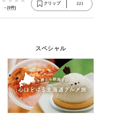
クリップ
221
-
(0件)
スペシャル