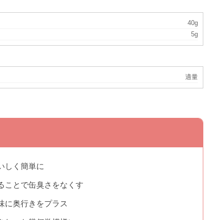
40g
5g
適量
いしく簡単に
ることで缶臭さをなくす
味に奥行きをプラス