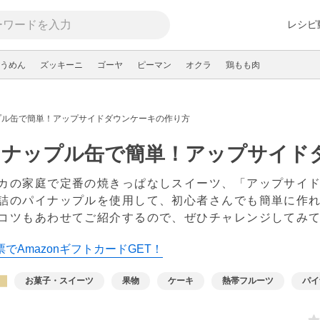
レシピ
うめん
ズッキーニ
ゴーヤ
ピーマン
オクラ
鶏もも肉
プル缶で簡単！アップサイドダウンケーキの作り方
イナップル缶で簡単！アップサイド
カの家庭で定番の焼きっぱなしスイーツ、「アップサイ
詰のパイナップルを使用して、初心者さんでも簡単に作
コツもあわせてご紹介するので、ぜひチャレンジしてみ
でAmazonギフトカードGET！
お菓子・スイーツ
果物
ケーキ
熱帯フルーツ
パイ