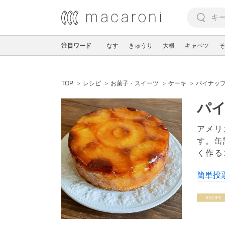
注目ワード
なす
きゅうり
大根
キャベツ
そ
TOP
レシピ
お菓子・スイーツ
ケーキ
パイナッ
パ
アメリ
す。缶
く作る
簡単投票