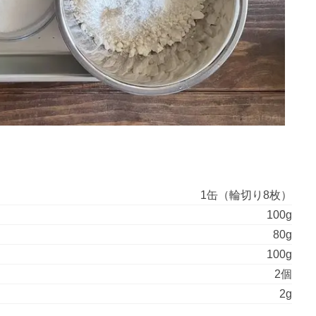
1缶（輪切り8枚）
100g
80g
100g
2個
2g