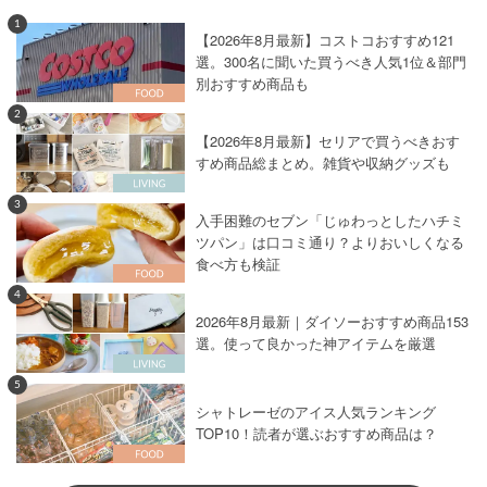
1
【2026年8月最新】コストコおすすめ121
選。300名に聞いた買うべき人気1位＆部門
別おすすめ商品も
2
【2026年8月最新】セリアで買うべきおす
すめ商品総まとめ。雑貨や収納グッズも
3
入手困難のセブン「じゅわっとしたハチミ
ツパン」は口コミ通り？よりおいしくなる
食べ方も検証
4
2026年8月最新｜ダイソーおすすめ商品153
選。使って良かった神アイテムを厳選
5
シャトレーゼのアイス人気ランキング
TOP10！読者が選ぶおすすめ商品は？