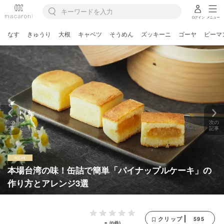
ログイン
メニュー
なす
きゅうり
大根
キャベツ
そうめん
ズッキーニ
ゴーヤ
ピーマ
前の
次の
記事
記事
本場台湾の味！缶詰で簡単「パイナップルケーキ」の
作り方とアレンジ3選
595
クリップ
-
(0件)