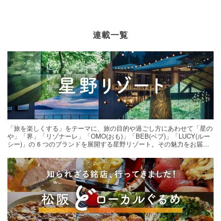
連載一覧
「旅を楽しくする」をテーマに、旅の目的や過ごし方にあわせて「星の
や」「界」「リゾナーレ」「OMO(おも)」「BEB(ベブ)」「LUCY(ルー
シー)」の 6 つのブランドを展開する星野リゾート。その魅力をお届け
する旅の連載。次の旅先探しのヒントにいかがですか？