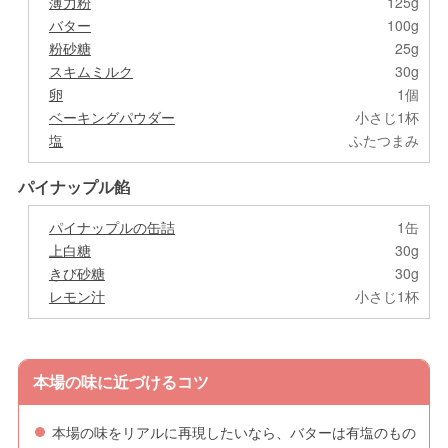
薄力粉
125g
バター
100g
粉砂糖
25g
スキムミルク
30g
卵
1個
ベーキングパウダー
小さじ1杯
塩
ふたつまみ
パイナップル餡
パイナップルの缶詰
1缶
上白糖
30g
きび砂糖
30g
レモン汁
小さじ1杯
本場の味に近づけるコツ
本場の味をリアルに再現したいなら、バターは有塩のもの