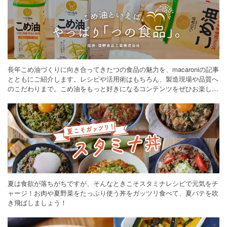
長年こめ油づくりに向き合ってきたつの食品の魅力を、macaroniの記事
とともにご紹介します。レシピや活用術はもちろん、製造現場や品質へ
のこだわりまで。こめ油をもっと好きになるコンテンツをぜひお楽しみ
ください。
夏は食欲が落ちがちですが、そんなときこそスタミナレシピで元気をチ
ャージ！お肉や夏野菜をたっぷり使う丼をガッツリ食べて、夏バテを吹
き飛ばしましょう！