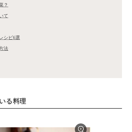
菜？
いて
レシピ6選
方法
いる料理