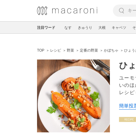
注目ワード
なす
きゅうり
大根
キャベツ
そ
TOP
レシピ
野菜
定番の野菜
かぼちゃ
ひょう
ひ
ユーモ
いのほ
レシピ
簡単投票