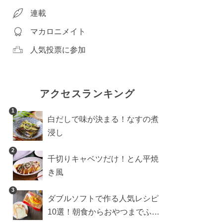
連載
マカロニメイト
人気投票に参加
アクセスランキング
1
白だしで味が決まる！なすの煮
浸し
2
千切りキャベツだけ！とん平焼
き風
3
ダブルソフトで作る人気レシピ
10選！朝食からおやつまでふん