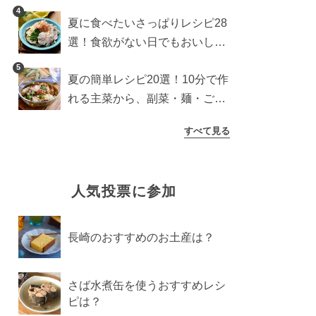
わり食パンを楽しむアレンジ
4
夏に食べたいさっぱりレシピ28
選！食欲がない日でもおいしい
簡単おかず・麺・ごはん
5
夏の簡単レシピ20選！10分で作
れる主菜から、副菜・麺・ごは
んまで一気に紹介
すべて見る
人気投票に参加
長崎のおすすめのお土産は？
さば水煮缶を使うおすすめレシ
ピは？