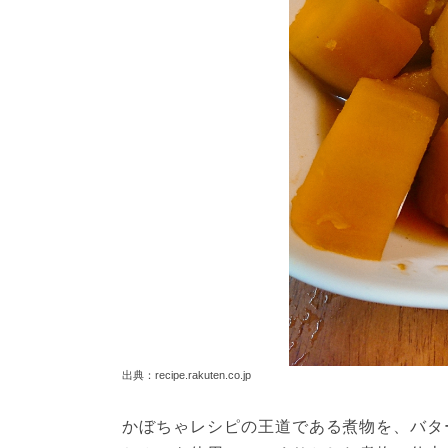
出典：recipe.rakuten.co.jp
かぼちゃレシピの王道である煮物を、バタ