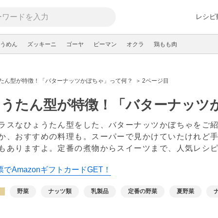
レシピ
うめん
ズッキーニ
ゴーヤ
ピーマン
オクラ
鶏もも肉
たん型が特徴！「バターナッツかぼちゃ」って何？
2ページ目
ょうたん型が特徴！「バターナッツ
ラスなひょうたん型をした、バターナッツかぼちゃをご
か、おすすめの料理も。スーパーで見かけていたけれど
もありますよ。定番の煮物からスイーツまで、人気レシ
でAmazonギフトカードGET！
野菜
ナッツ類
乳製品
定番の野菜
夏野菜