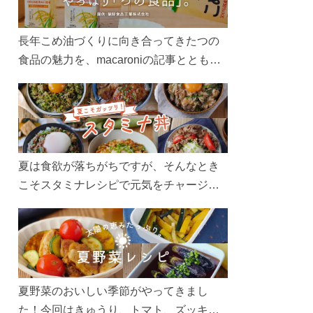
長年こめ油づくりに向き合ってきたつの
食品の魅力を、macaroniの記事とともに
ご紹介します。レシピや活用術はもちろ
ん、製造現場や品質へのこだわりまで。
こめ油をもっと好きになるコンテンツを
ぜひお楽しみください。
夏は食欲が落ちがちですが、そんなとき
こそスタミナレシピで元気をチャージ！
お肉や夏野菜をたっぷり使う丼をガッツ
リ食べて、夏バテを吹き飛ばしましょ
う！
夏野菜のおいしい季節がやってきまし
た！今回はきゅうり、トマト、ズッキー