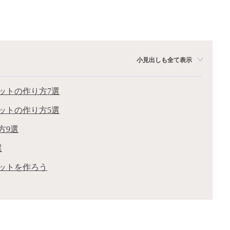
小見出しも全て表示
ットの作り方7選
ットの作り方5選
方9選
選
ットを作ろう