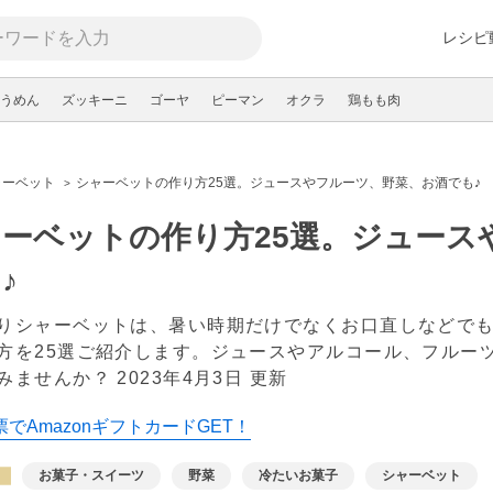
レシピ
うめん
ズッキーニ
ゴーヤ
ピーマン
オクラ
鶏もも肉
ャーベット
シャーベットの作り方25選。ジュースやフルーツ、野菜、お酒でも♪
ーベットの作り方25選。ジュース
♪
りシャーベットは、暑い時期だけでなくお口直しなどで
方を25選ご紹介します。ジュースやアルコール、フルー
みませんか？
2023年4月3日 更新
でAmazonギフトカードGET！
お菓子・スイーツ
野菜
冷たいお菓子
シャーベット