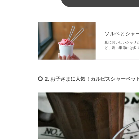
ソルベとシャ
けも気になる
夏においしいシャリ
ど、暑い季節には多
が、みんさんはそれ
でしょう？
2. お子さまに人気！カルピスシャーベッ