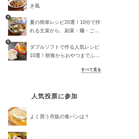
き風
4
夏の簡単レシピ20選！10分で作
れる主菜から、副菜・麺・ごは
んまで一気に紹介
5
ダブルソフトで作る人気レシピ
10選！朝食からおやつまでふん
わり食パンを楽しむアレンジ
すべて見る
人気投票に参加
よく買う市販の食パンは？