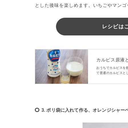
とした後味を楽しめます。いちごやマンゴ
レシピはこ
カルピス原液
数を比較
おうちでカルピスを
て普通のカルピスと
たアレンジドリンク
3. ポリ袋に入れて作る、オレンジシャー