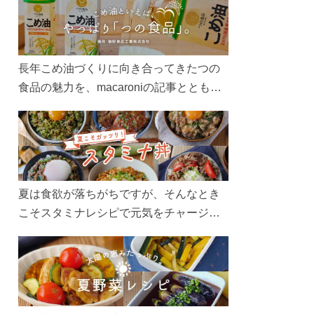
長年こめ油づくりに向き合ってきたつの
食品の魅力を、macaroniの記事とともに
ご紹介します。レシピや活用術はもちろ
ん、製造現場や品質へのこだわりまで。
こめ油をもっと好きになるコンテンツを
ぜひお楽しみください。
夏は食欲が落ちがちですが、そんなとき
こそスタミナレシピで元気をチャージ！
お肉や夏野菜をたっぷり使う丼をガッツ
リ食べて、夏バテを吹き飛ばしましょ
う！