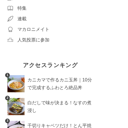
特集
連載
マカロニメイト
人気投票に参加
アクセスランキング
1
カニカマで作るカニ玉丼｜10分
で完成するふわとろ絶品丼
2
白だしで味が決まる！なすの煮
浸し
3
千切りキャベツだけ！とん平焼