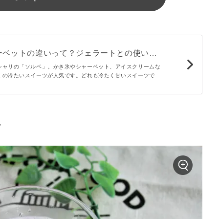
ーベットの違いって？ジェラートとの使い分
！
シャリの「ソルベ」。かき氷やシャーベット、アイスクリームな
くの冷たいスイーツが人気です。どれも冷たく甘いスイーツです
ぞれの違いを説明できますか？ソルベとシャーベットの違いは何
ト