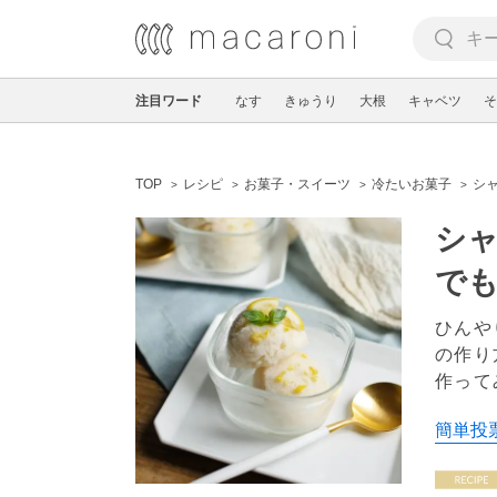
注目ワード
なす
きゅうり
大根
キャベツ
そ
TOP
レシピ
お菓子・スイーツ
冷たいお菓子
シ
シャ
でも
ひんや
の作り
作って
簡単投票