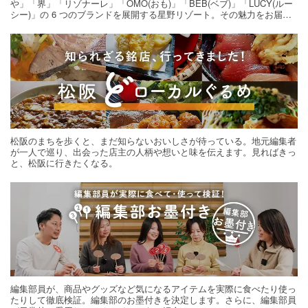
や」「界」「リゾナーレ」「OMO(おも)」「BEB(ベブ)」「LUCY(ルー
シー)」の 6 つのブランドを展開する星野リゾート。その魅力をお届け
する旅の連載。次の旅先探しのヒントにいかがですか？
松阪のまちを歩くと、まだ知らないおいしさが待っている。地元編集者
が一人で巡り、出会った店主の人柄や想いと味を伝えます。見ればきっ
と、松阪に行きたくなる。
編集部員が、商品やグッズなど気になるアイテムを実際に食べたり使っ
たりして徹底検証。編集部のお墨付きを決定します。さらに、編集部員