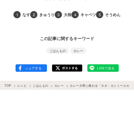
1
なす
2
きゅうり
3
大根
4
キャベツ
5
そうめん
この記事に関するキーワード
ごはんもの
カレー
TOP
レシピ
ごはんもの
カレー
カレー大學に教わる「ネオ・カシミールカレ