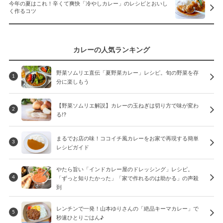
今年の夏はこれ！辛くて爽快「冷やしカレー」のレシピとおいし
く作るコツ
カレーの人気ランキング
野菜ソムリエ直伝「夏野菜カレー」レシピ。旬の野菜を存
1
分に楽しもう
【野菜ソムリエ解説】カレーの玉ねぎは切り方で味が変わ
2
る!?
まるでお店の味！ココイチ風カレーをお家で再現する簡単
3
レシピガイド
やたら旨い「インドカレー屋のドレッシング」レシピ。
「ずっと知りたかった」「家で作れるのは助かる」の声殺
4
到
レンチンで一発！山本ゆりさんの「絶品キーマカレー」で
5
秒速ひとりごはん♪