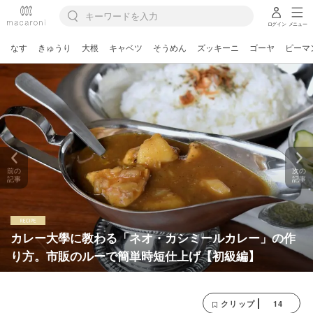
ログイン
メニュー
なす
きゅうり
大根
キャベツ
そうめん
ズッキーニ
ゴーヤ
ピーマ
前の
次の
記事
記事
カレー大學に教わる「ネオ・カシミールカレー」の作
り方。市販のルーで簡単時短仕上げ【初級編】
14
クリップ