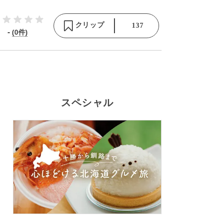
クリップ
137
-
(0件)
スペシャル