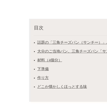
目次
話題の「三角チーズパン（サンチー）」
大分のご当地パン。三角チーズパン「サ
材料（4個分）
下準備
作り方
どこか懐かしくほっとする味