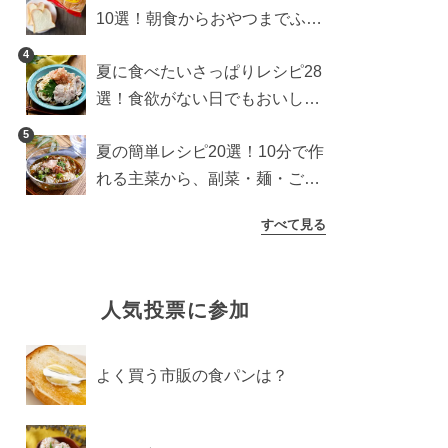
10選！朝食からおやつまでふん
わり食パンを楽しむアレンジ
4
夏に食べたいさっぱりレシピ28
選！食欲がない日でもおいしい
簡単おかず・麺・ごはん
5
夏の簡単レシピ20選！10分で作
れる主菜から、副菜・麺・ごは
んまで一気に紹介
すべて見る
人気投票に参加
よく買う市販の食パンは？