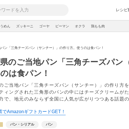
レシピ
うめん
ズッキーニ
ゴーヤ
ピーマン
オクラ
鶏もも肉
地パン「三角チーズパン（サンチー）」の作り方。使うのは食パン！
分県のご当地パン「三角チーズパン
うのは食パン！
のご当地パン「三角チーズパン（サンチー）」の作り方
ティングされた三角形のパンの中にはチーズクリームが
力で、地元のみならず全国に人気が広がりつつある話題
でAmazonギフトカードGET！
パン・シリアル
パン