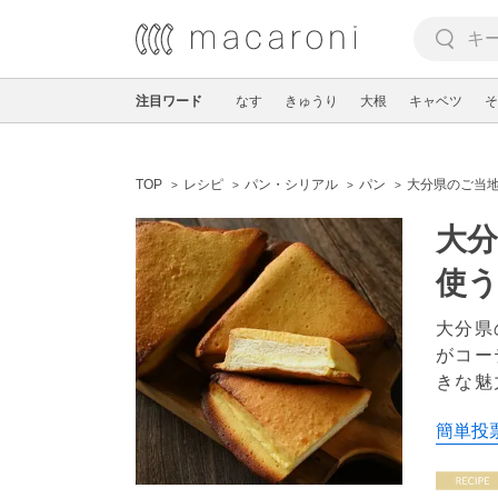
注目ワード
なす
きゅうり
大根
キャベツ
そ
TOP
レシピ
パン・シリアル
パン
大分県のご当
大
使
大分県
がコー
きな魅
簡単投票