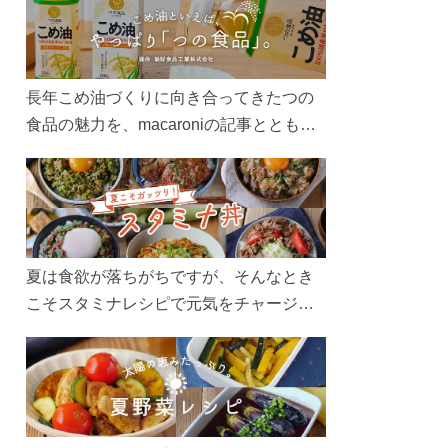
長年こめ油づくりに向き合ってきたつの
食品の魅力を、macaroniの記事とともに
ご紹介します。レシピや活用術はもちろ
ん、製造現場や品質へのこだわりまで。
こめ油をもっと好きになるコンテンツを
ぜひお楽しみください。
夏は食欲が落ちがちですが、そんなとき
こそスタミナレシピで元気をチャージ！
お肉や夏野菜をたっぷり使う丼をガッツ
リ食べて、夏バテを吹き飛ばしましょ
う！