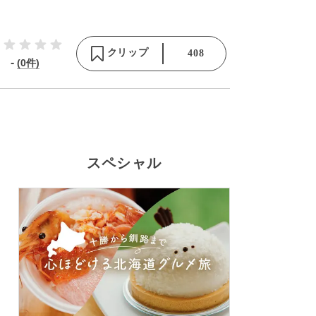
クリップ
408
-
(0件)
スペシャル