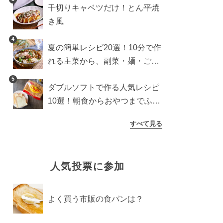
千切りキャベツだけ！とん平焼
き風
4
夏の簡単レシピ20選！10分で作
れる主菜から、副菜・麺・ごは
んまで一気に紹介
5
ダブルソフトで作る人気レシピ
10選！朝食からおやつまでふん
わり食パンを楽しむアレンジ
すべて見る
人気投票に参加
よく買う市販の食パンは？