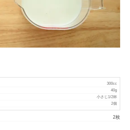
300cc
40g
小さじ1/2杯
2個
2枚