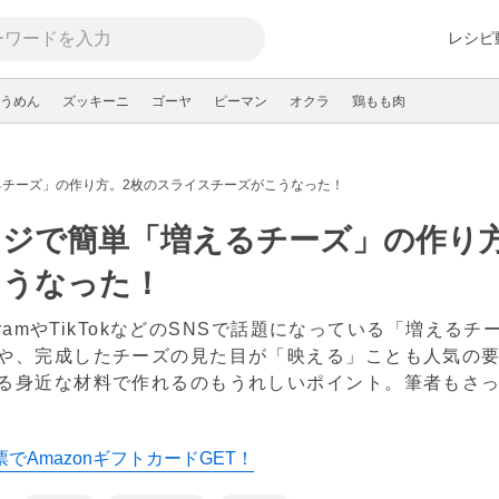
レシピ
うめん
ズッキーニ
ゴーヤ
ピーマン
オクラ
鶏もも肉
るチーズ」の作り方。2枚のスライスチーズがこうなった！
ンジで簡単「増えるチーズ」の作り
こうなった！
tagramやTikTokなどのSNSで話題になっている「増
や、完成したチーズの見た目が「映える」ことも人気の
る身近な材料で作れるのもうれしいポイント。筆者もさ
でAmazonギフトカードGET！