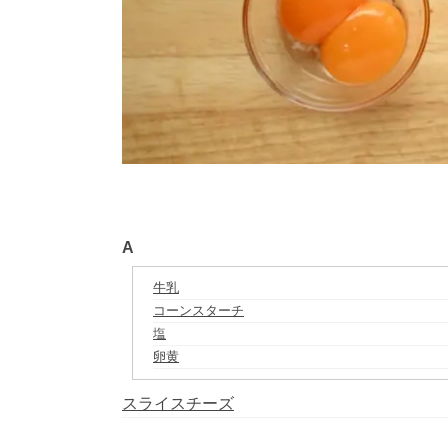
A
牛乳
コーンスターチ
塩
卵黄
スライスチーズ