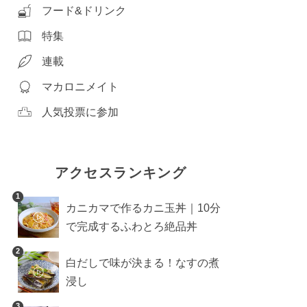
フード&ドリンク
特集
連載
マカロニメイト
人気投票に参加
アクセスランキング
1
カニカマで作るカニ玉丼｜10分
で完成するふわとろ絶品丼
2
白だしで味が決まる！なすの煮
浸し
3