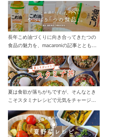
長年こめ油づくりに向き合ってきたつの
食品の魅力を、macaroniの記事とともに
ご紹介します。レシピや活用術はもちろ
ん、製造現場や品質へのこだわりまで。
こめ油をもっと好きになるコンテンツを
ぜひお楽しみください。
夏は食欲が落ちがちですが、そんなとき
こそスタミナレシピで元気をチャージ！
お肉や夏野菜をたっぷり使う丼をガッツ
リ食べて、夏バテを吹き飛ばしましょ
う！