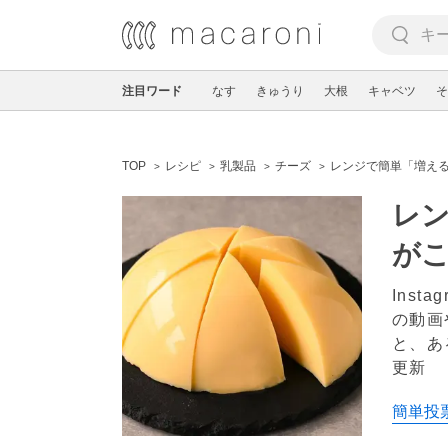
注目ワード
なす
きゅうり
大根
キャベツ
そ
TOP
レシピ
乳製品
チーズ
レンジで簡単「増え
レ
が
Ins
の動画
と、あ
更新
簡単投票