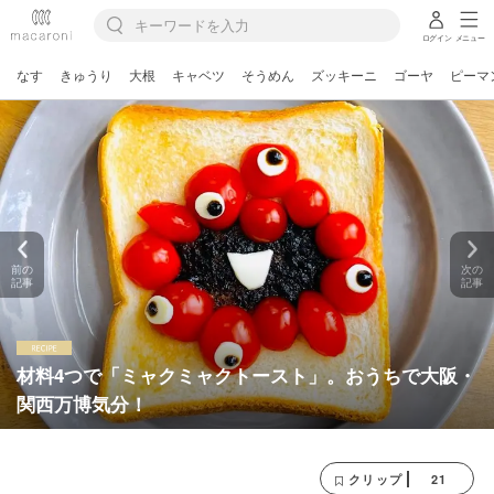
ログイン
メニュー
なす
きゅうり
大根
キャベツ
そうめん
ズッキーニ
ゴーヤ
ピーマ
前の
次の
記事
記事
材料4つで「ミャクミャクトースト」。おうちで大阪・
関西万博気分！
21
クリップ