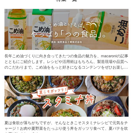
長年こめ油づくりに向き合ってきたつの食品の魅力を、macaroniの記事
とともにご紹介します。レシピや活用術はもちろん、製造現場や品質へ
のこだわりまで。こめ油をもっと好きになるコンテンツをぜひお楽しみ
ください。
夏は食欲が落ちがちですが、そんなときこそスタミナレシピで元気をチ
ャージ！お肉や夏野菜をたっぷり使う丼をガッツリ食べて、夏バテを吹