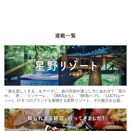
連載一覧
「旅を楽しくする」をテーマに、旅の目的や過ごし方にあわせて「星の
や」「界」「リゾナーレ」「OMO(おも)」「BEB(ベブ)」「LUCY(ルー
シー)」の 6 つのブランドを展開する星野リゾート。その魅力をお届け
する旅の連載。次の旅先探しのヒントにいかがですか？