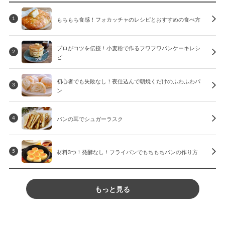
もちもち食感！フォカッチャのレシピとおすすめの食べ方
1
プロがコツを伝授！小麦粉で作るフワフワパンケーキレシ
2
ピ
初心者でも失敗なし！夜仕込んで朝焼くだけのふわふわパ
3
ン
パンの耳でシュガーラスク
4
材料3つ！発酵なし！フライパンでもちもちパンの作り方
5
もっと見る