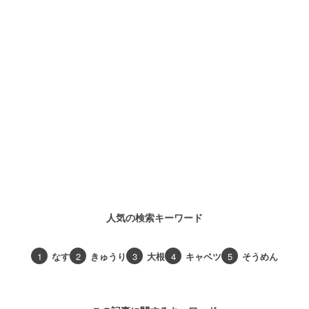
人気の検索キーワード
1
なす
2
きゅうり
3
大根
4
キャベツ
5
そうめん