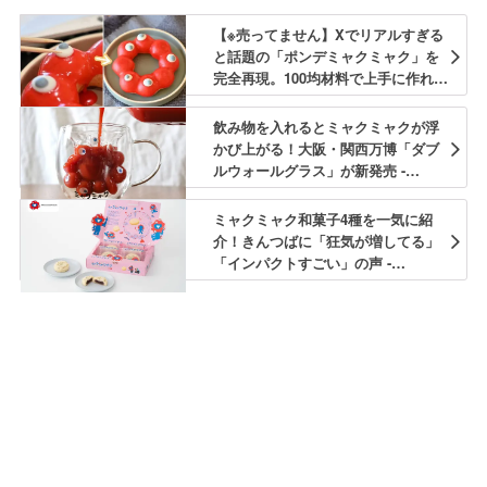
【※売ってません】Xでリアルすぎる
と話題の「ポンデミャクミャク」を
完全再現。100均材料で上手に作れ
る！ - macaroni
飲み物を入れるとミャクミャクが浮
かび上がる！大阪・関西万博「ダブ
ルウォールグラス」が新発売 -
macaroni
ミャクミャク和菓子4種を一気に紹
介！きんつばに「狂気が増してる」
「インパクトすごい」の声 -
macaroni