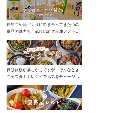
長年こめ油づくりに向き合ってきたつの
食品の魅力を、macaroniの記事とともに
ご紹介します。レシピや活用術はもちろ
ん、製造現場や品質へのこだわりまで。
こめ油をもっと好きになるコンテンツを
ぜひお楽しみください。
夏は食欲が落ちがちですが、そんなとき
こそスタミナレシピで元気をチャージ！
お肉や夏野菜をたっぷり使う丼をガッツ
リ食べて、夏バテを吹き飛ばしましょ
う！