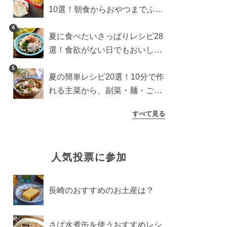
10選！朝食からおやつまでふん
わり食パンを楽しむアレンジ
4
夏に食べたいさっぱりレシピ28
選！食欲がない日でもおいしい
簡単おかず・麺・ごはん
5
夏の簡単レシピ20選！10分で作
れる主菜から、副菜・麺・ごは
んまで一気に紹介
すべて見る
人気投票に参加
長崎のおすすめのお土産は？
さば水煮缶を使うおすすめレシ