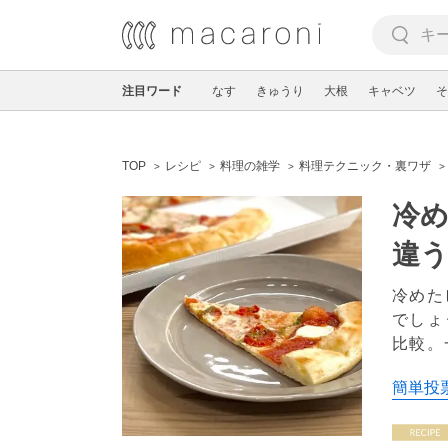
注目ワード
なす
きゅうり
大根
キャベツ
そ
TOP
レシピ
料理の雑学
料理テクニック・裏ワザ
冷
違
冷めた
でしょ
比較。
簡単投票