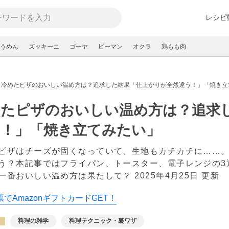
レシピ
うめん
ズッキーニ
ゴーヤ
ピーマン
オクラ
鶏もも肉
冷めたピザのおいしい温め方は？追求した結果「仕上がりが全然違う！」「焼き立
めたピザのおいしい温め方は？追求
う！」「焼き立てみたい」
ピザはチーズが固くなっていて、生地もカチカチに……
う？本記事ではフライパン、トースター、電子レンジの3
一番おいしい温め方は果たして？
2025年4月25日 更新
でAmazonギフトカードGET！
料理の雑学
料理テクニック・裏ワザ