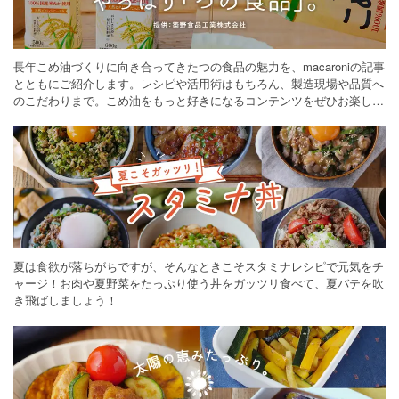
長年こめ油づくりに向き合ってきたつの食品の魅力を、macaroniの記事
とともにご紹介します。レシピや活用術はもちろん、製造現場や品質へ
のこだわりまで。こめ油をもっと好きになるコンテンツをぜひお楽しみ
ください。
夏は食欲が落ちがちですが、そんなときこそスタミナレシピで元気をチ
ャージ！お肉や夏野菜をたっぷり使う丼をガッツリ食べて、夏バテを吹
き飛ばしましょう！