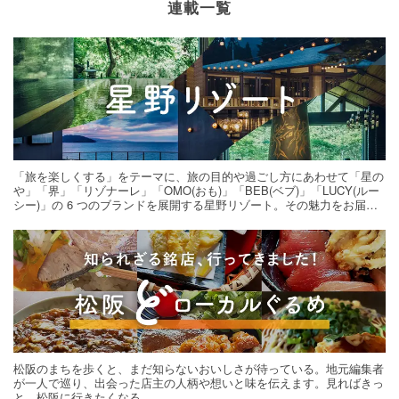
連載一覧
「旅を楽しくする」をテーマに、旅の目的や過ごし方にあわせて「星の
や」「界」「リゾナーレ」「OMO(おも)」「BEB(ベブ)」「LUCY(ルー
シー)」の 6 つのブランドを展開する星野リゾート。その魅力をお届け
する旅の連載。次の旅先探しのヒントにいかがですか？
松阪のまちを歩くと、まだ知らないおいしさが待っている。地元編集者
が一人で巡り、出会った店主の人柄や想いと味を伝えます。見ればきっ
と、松阪に行きたくなる。