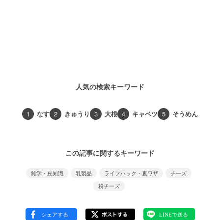
人気の検索キーワード
1
なす
2
きゅうり
3
大根
4
キャベツ
5
そうめん
この記事に関するキーワード
雑学・豆知識
乳製品
ライフハック・裏ワザ
チーズ
粉チーズ