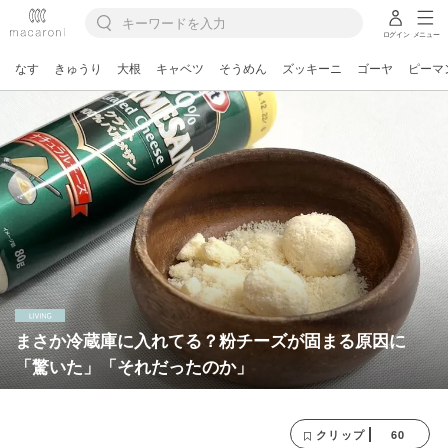
ログイン
メニュー
なす
きゅうり
大根
キャベツ
そうめん
ズッキーニ
ゴーヤ
ピーマ
まさか冷蔵庫に入れてる？粉チーズが固まる原因に
「驚いた」「それだったのか」
60
クリップ