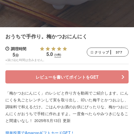
おうちで手作り。梅かつおにんにく
調理時間
377
クリップ
5.0
5
分
(1件)
※漬け込む時間は含みません。
レビューを書いてポイントをGET
「梅かつおにんにく」のレシピと作り方を動画でご紹介します。にん
にくを丸ごとレンチンして実を取り出し、叩いた梅干とかつおぶし、
調味料で和えるだけ。ごはんやお酒のお供にぴったりな、梅かつおに
んにくがおうちで手軽に作れますよ。一度食べたらやみつきになるこ
と間違いなし！ 2025年5月13日 更新
簡単投票でAmazonギフトカードGET！