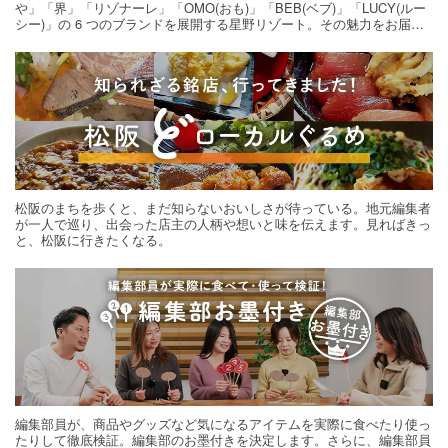
や」「界」「リゾナーレ」「OMO(おも)」「BEB(ベブ)」「LUCY(ルー
シー)」の 6 つのブランドを展開する星野リゾート。その魅力をお届け
する旅の連載。次の旅先探しのヒントにいかがですか？
松阪のまちを歩くと、まだ知らないおいしさが待っている。地元編集者
が一人で巡り、出会った店主の人柄や想いと味を伝えます。見ればきっ
と、松阪に行きたくなる。
編集部員が、商品やグッズなど気になるアイテムを実際に食べたり使っ
たりして徹底検証。編集部のお墨付きを決定します。さらに、編集部員