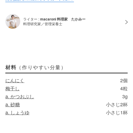
ライター :
macaroni 料理家 たかみー
料理研究家／管理栄養士
（作りやすい分量）
材料
にんにく
2個
梅干し
4粒
a. かつおぶし
3g
a. 砂糖
小さじ2杯
a. しょうゆ
小さじ1杯