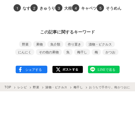
1
なす
2
きゅうり
3
大根
4
キャベツ
5
そうめん
この記事に関するキーワード
野菜
果物
魚介類
作り置き
漬物・ピクルス
にんにく
その他の果物
魚
梅干し
梅
かつお
TOP
レシピ
野菜
漬物・ピクルス
梅干し
おうちで手作り。梅かつおにん