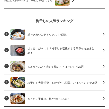
白だしで簡単味付け！梅わかめおにぎり
梅干しの人気ランキング
腸をきれいにデトックス！梅流し
1
はちみつがベスト？梅干しを塩抜きする簡単な方法まと
2
め！
お箸がどんどん進む♪ 梅のさっぱりレシピ20選
3
梅干しを大量消費！おかずから副菜、ごはんものまで25選
4
おうちで手作り。梅かつおにんにく
5