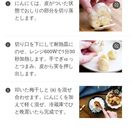
にんにくは、皮がついた状
1
態でおしりの部分を切り落
とします。
切り口を下にして耐熱皿に
2
のせ、レンジ600Wで1分30
秒加熱します。手でぎゅっ
とつまみ、皮から実を押し
出します。
叩いた梅干しと (a) を混ぜ
3
合わせます。にんにくを加
えて軽く混ぜ、冷蔵庫でひ
と晩置いたら完成です。