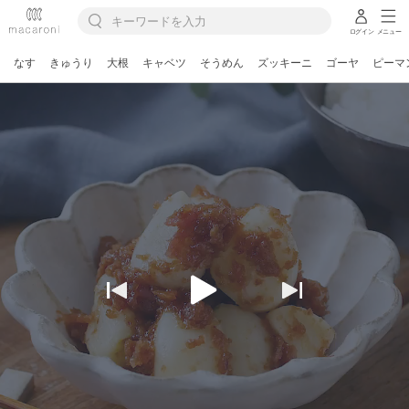
ログイン
メニュー
なす
きゅうり
大根
キャベツ
そうめん
ズッキーニ
ゴーヤ
ピーマ