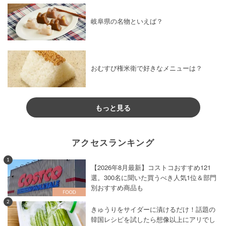
岐阜県の名物といえば？
おむすび権米衛で好きなメニューは？
もっと見る
アクセスランキング
1
【2026年8月最新】コストコおすすめ121
選。300名に聞いた買うべき人気1位＆部門
別おすすめ商品も
2
きゅうりをサイダーに漬けるだけ！話題の
韓国レシピを試したら想像以上にアリでし