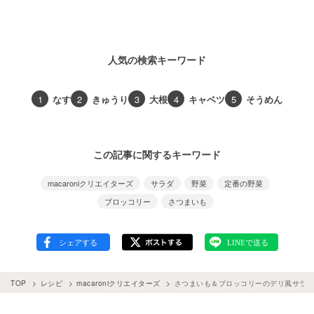
人気の検索キーワード
1
なす
2
きゅうり
3
大根
4
キャベツ
5
そうめん
この記事に関するキーワード
macaroniクリエイターズ
サラダ
野菜
定番の野菜
ブロッコリー
さつまいも
TOP
レシピ
macaroniクリエイターズ
さつまいも＆ブロッコリーのデリ風サラダ