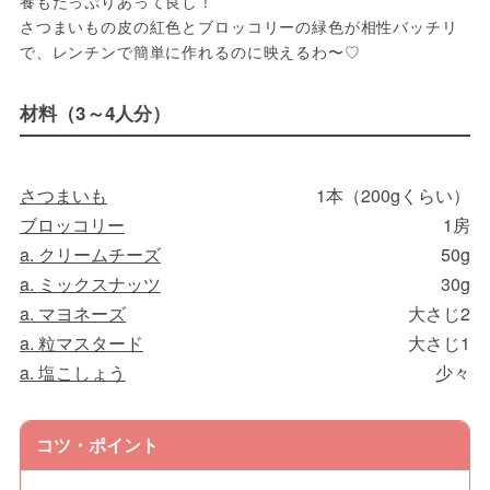
養もたっぷりあって良し！
さつまいもの皮の紅色とブロッコリーの緑色が相性バッチリ
で、レンチンで簡単に作れるのに映えるわ〜♡
材料（3～4人分）
さつまいも
1本（200gくらい）
ブロッコリー
1房
a. クリームチーズ
50g
a. ミックスナッツ
30g
a. マヨネーズ
大さじ2
a. 粒マスタード
大さじ1
a. 塩こしょう
少々
コツ・ポイント