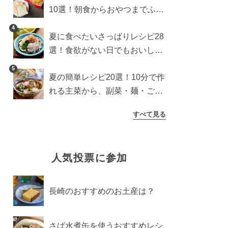
10選！朝食からおやつまでふん
わり食パンを楽しむアレンジ
4
夏に食べたいさっぱりレシピ28
選！食欲がない日でもおいしい
簡単おかず・麺・ごはん
5
夏の簡単レシピ20選！10分で作
れる主菜から、副菜・麺・ごは
んまで一気に紹介
すべて見る
人気投票に参加
長崎のおすすめのお土産は？
さば水煮缶を使うおすすめレシ