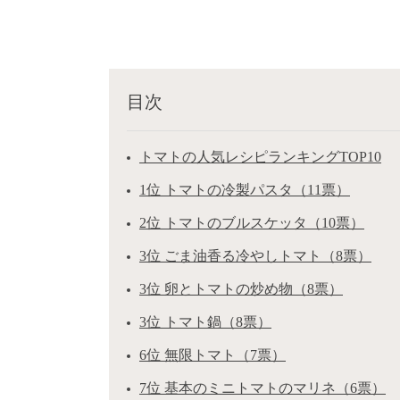
目次
トマトの人気レシピランキングTOP10
1位 トマトの冷製パスタ（11票）
2位 トマトのブルスケッタ（10票）
3位 ごま油香る冷やしトマト（8票）
3位 卵とトマトの炒め物（8票）
3位 トマト鍋（8票）
6位 無限トマト（7票）
7位 基本のミニトマトのマリネ（6票）