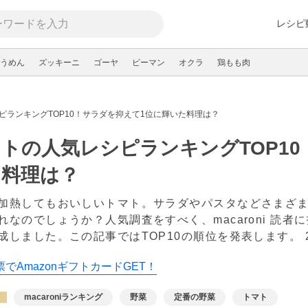
レシピ
うめん
ズッキーニ
ゴーヤ
ピーマン
オクラ
鶏もも肉
ピランキングTOP10！サラダを抑えて1位に輝いた料理は？
トの人気レシピランキングTOP1
た料理は？
加熱してもおいしいトマト。サラダやパスタなどさまざ
れなのでしょうか？人気調査をすべく、macaroni 読
成しました。この記事ではTOP10の順位を発表します。
でAmazonギフトカードGET！
macaroniランキング
野菜
定番の野菜
トマト