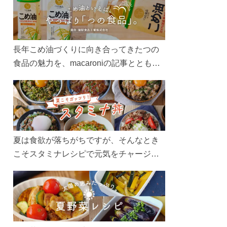
長年こめ油づくりに向き合ってきたつの
食品の魅力を、macaroniの記事とともに
ご紹介します。レシピや活用術はもちろ
ん、製造現場や品質へのこだわりまで。
こめ油をもっと好きになるコンテンツを
ぜひお楽しみください。
夏は食欲が落ちがちですが、そんなとき
こそスタミナレシピで元気をチャージ！
お肉や夏野菜をたっぷり使う丼をガッツ
リ食べて、夏バテを吹き飛ばしましょ
う！