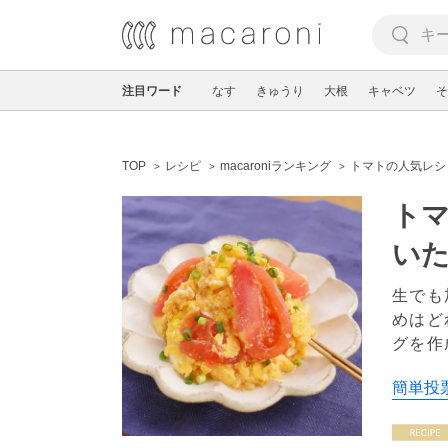
注目ワード
なす
きゅうり
大根
キャベツ
そ
TOP
レシピ
macaroniランキング
トマトの人気レシ
トマ
い
生でも
めはど
グを作
簡単投票